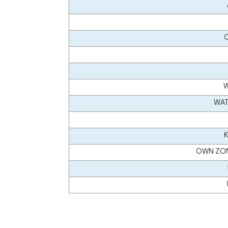
C
W
WAT
K
OWN ZONE