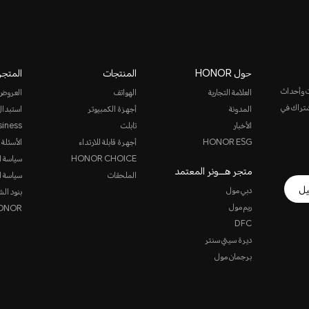
حول HONOR
المنتجات
المتجر
ت وأحداث
العلامة التجارية
الهواتف
العروض
الاشتراك في
المدونة
أجهزة الكمبيوتر
استبدال
الأخبار
تابلت
siness
HONOR ESG
أجهرة قابلة للارتداء
الأسئلة 
HONOR CHOICE
سياسة ا
متجر هـــونر المعتمد
الملحقات
سياسة ا
يل
دبي مول
بنود الش
ريم مول
HONOR ن
DFC
ديرة سيتي سنتر
برجمان مول