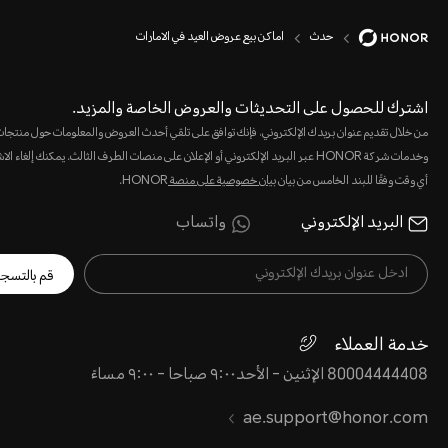
حدث
اماكن بيع عروض العيد في الامارات
اشترك للحصول على التحديثات والعروض الخاصة والمزيد.
من خلال تقديم عنوان بريدك الإلكتروني، فإنك توافق على تلقي أحدث العروض والمعلومات حول منتجا
وخدمات شركة HONOR عبر البريد الإلكتروني أو الإعلان على منصات الطرف الثالث. يمكنك إلغاء 
أي وقت وفقًا للبند الخامس من بيان
بيان خصوصية على منصة
HONOR.
البريد الإلكتروني
واتساب
قم بالتسج
خدمة العملاء
80004444408 الإثنين - الأحد٩:٠٠ صباحا - ٩:٠٠ مساءً
ae.support@honor.com