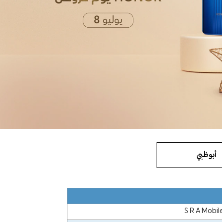
أبوظبي
S R A Mobi