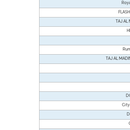
Roya
FLAS
TAJ AL
H
Rum
TAJ AL MAD
D
City
D