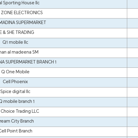
l Sporting House llc
H ZONE ELECTRONICS
 MADINA SUPERMARKET
E & SHE TRADING
Q1 mobile llc
an al madeena SM
INA SUPERMARKET BRANCH 1
Q One Mobile
Cell Phoenix
Spice digital llc
Q mobile branch 1
 Choice Trading LLC
ream City Branch
Cell Point Branch