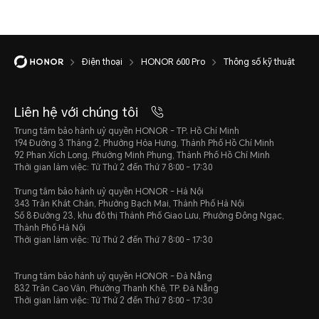
Khả năng chống nước và bụi
Điện thoại
HONOR 600 Pro
Thông số kỹ thuật
Liên hệ với chúng tôi
IP68 và IP69 và IP69K
Trung tâm bảo hành uỷ quyền HONOR - TP. Hồ Chí Minh
194 Đường 3 Tháng 2, Phường Hòa Hưng, Thành Phố Hồ Chí Minh
92 Phan Xích Long, Phường Minh Phụng, Thành Phố Hồ Chí Minh
Thời gian làm việc: Từ Thứ 2 đến Thứ 7 8:00 - 17:30
*Điện thoại không chuyên về chống
Trung tâm bảo hành uỷ quyền HONOR - Hà Nội
343 Trần Khát Chân, Phường Bạch Mai, Thành Phố Hà Nội
khả năng kháng nước văng, kháng n
Số 8 Đường 23, khu đô thị Thành Phố Giao Lưu, Phường Đông Ngạc,
Thành Phố Hà Nội
trong điều kiện sử dụng thông thư
Thời gian làm việc: Từ Thứ 2 đến Thứ 7 8:00 - 17:30
được thử nghiệm trong điều kiện p
Trung tâm bảo hành uỷ quyền HONOR - Đà Nẵng
kiểm soát và đạt cấp độ IP68 và IP
832 Trần Cao Vân, Phường Thanh Khê, TP. Đà Nẵng
Thời gian làm việc: Từ Thứ 2 đến Thứ 7 8:00 - 17:30
IEC 60529 (quốc tế), cấp độ IP69K t