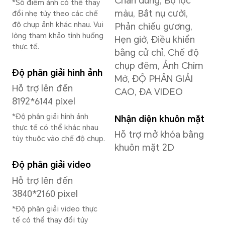
Bộ nhớ
12GB+256GB
12GB+512GB
*Dung lượng bộ nhớ trong khả dụng
phần bộ nhớ đã được sử dụng cho 