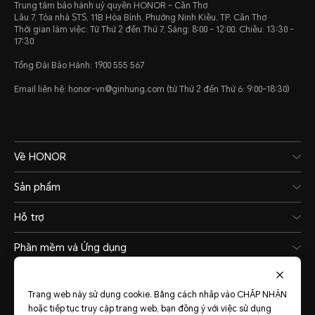
Trung tâm bảo hành uỷ quyền HONOR - Cần Thơ
Lầu 7, Tòa nhà STS, 11B Hòa Bình, Phường Ninh Kiều, TP. Cần Thơ
ISO 20653:2023. Khả năng kháng nư
Thời gian làm việc: Từ Thứ 2 đến Thứ 7, Sáng: 8:00 - 12:00. Chiều: 13:30 -
17:30
và kháng bụi không có hiệu quả vĩnh 
Tổng Đài Bảo Hành: 1900 555 567
bảo vệ có thể giảm do hao mòn hàn
Email liên hệ: honor-vn@ginhung.com (từ Thứ 2 đến Thứ 6: 9:00-18:30)
Về HONOR
Sản phẩm
Mạng di động
Hỗ trợ
Phần mềm và Ứng dụng
Tiêu chuẩn mạng
Trang web này sử dụng cookie. Bằng cách nhấp vào CHẤP NHẬN
hoặc tiếp tục truy cập trang web, bạn đồng ý với việc sử dụng
Vietnam
(Tiếng Việt)