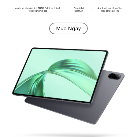
Màn hình bảo vệ mắt HONOR FullView 11 inch
Pin cực lớn
Âm thanh cực sống động
Tốc độ làm mới cao
8300mAh
4 loa công suất lớn
Mua Ngay