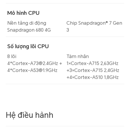
Mô hình CPU
Nền tảng di động
Chip Snapdragon® 7 Gen
Snapdragon 680 4G
3
Số lượng lõi CPU
8 lõi
Tám nhân
4*Cortex-A73@2.4GHz +
1×Cortex-A715 2,63GHz
4*Cortex-A53@1.9GHz
+3×Cortex-A715 2,4GHz
+4×Cortex-A510 1,8GHz
Hệ điều hành