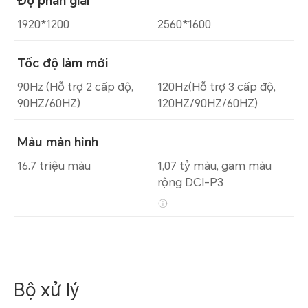
Độ phân giải
1920*1200
2560*1600
Tốc độ làm mới
90Hz (Hỗ trợ 2 cấp độ,
120Hz(Hỗ trợ 3 cấp độ,
90HZ/60HZ)
120HZ/90HZ/60HZ)
Màu màn hình
16.7 triệu màu
1,07 tỷ màu, gam màu
rộng DCI-P3
Bộ xử lý