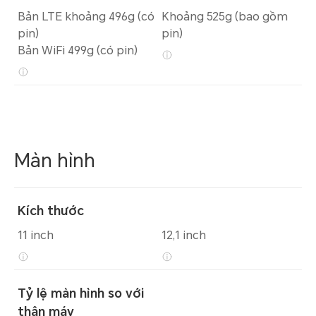
Bản LTE khoảng 496g (có
Khoảng 525g (bao gồm
pin)
pin)
Bản WiFi 499g (có pin)
Màn hình
Kích thước
11 inch
12,1 inch
Tỷ lệ màn hình so với
thân máy