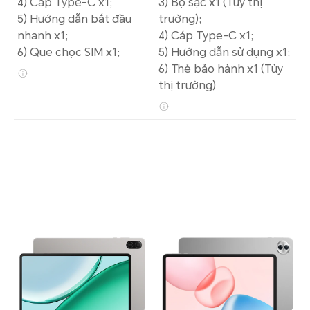
4) Cáp Type-C x1;
3) Bộ sạc x1 (Tùy thị
5) Hướng dẫn bắt đầu
trường);
nhanh x1;
4) Cáp Type-C x1;
6) Que chọc SIM x1;
5) Hướng dẫn sử dụng x1;
6) Thẻ bảo hành x1 (Tùy
thị trường)