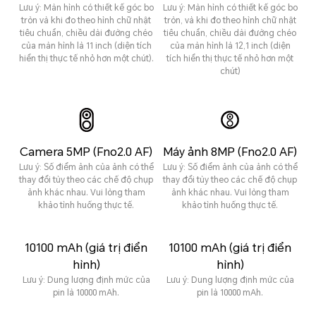
Lưu ý: Màn hình có thiết kế góc bo
Lưu ý: Màn hình có thiết kế góc bo
tròn và khi đo theo hình chữ nhật
tròn, và khi đo theo hình chữ nhật
tiêu chuẩn, chiều dài đường chéo
tiêu chuẩn, chiều dài đường chéo
của màn hình là 11 inch (diện tích
của màn hình là 12,1 inch (diện
hiển thị thực tế nhỏ hơn một chút).
tích hiển thị thực tế nhỏ hơn một
chút)
Camera 5MP (Fno2.0 AF)
Máy ảnh 8MP (Fno2.0 AF)
Lưu ý: Số điểm ảnh của ảnh có thể
Lưu ý: Số điểm ảnh của ảnh có thể
thay đổi tùy theo các chế độ chụp
thay đổi tùy theo các chế độ chụp
ảnh khác nhau. Vui lòng tham
ảnh khác nhau. Vui lòng tham
khảo tình huống thực tế.
khảo tình huống thực tế.
10100 mAh (giá trị điển
10100 mAh (giá trị điển
hình)
hình)
Lưu ý: Dung lượng định mức của
Lưu ý: Dung lượng định mức của
pin là 10000 mAh.
pin là 10000 mAh.