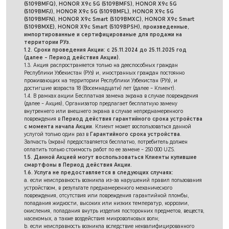
(5109BMFQ), HONOR X9c 5G (5109BMFS), HONOR X9c 5G
(5109BMFJ), HONOR X9c 5G (5109BMFL), HONOR X9c 5G
(5109BMFN), HONOR X9c Smart (5109BMXC), HONOR X9c Smart
(5109BMXE), HONOR X9c Smart (5109BPSH), произведенные,
импортированные и сертифицированые для продажи на
территории РУз.
1.2. Сроки проведения Акции: с 25.11.2024 до 25.11.2025 год
(далее – Период действия Акции).
1.3. Акция распространяется только на дееспособных граждан
Республики Узбекистан (РУз) и, иностранных граждан постоянно
проживающих на территории Республики Узбекистан (РУз), и
достигшие возраста 18 (Восемнадцати) лет (далее – Клиент).
1.4. В рамках акции Бесплатная замена экрана в случае повреждения
(далее - Акция), Организатор предлагает бесплатную замену
внутреннего или внешнего экрана в случае непреднамеренного
повреждения в
Период действия гарантийного срока устройства
с момента начала Акции
. Клиент может воспользоваться данной
услугой только один раз в
Гарантийного срока устройства
.
Запчасть (экран) предоставляется бесплатно, потребитель должен
оплатить только стоимость работ по ее замене - 250 000 UZS.
1.5. Данной Акцией могут воспользоваться Клиенты купившие
смартфоны в Период действия Акции.
1.6. Услуга не предоставляется в следующих случаях:
a. если неисправность возникла из-за нарушений правил пользования
устройством, в результате преднамеренного механического
повреждения, отсутствия или повреждения гарантийной пломбы,
попадания жидкости, высоких или низких температур, коррозии,
окисления, попадания внутрь изделия посторонних предметов, веществ,
насекомых, а также воздействия микроволновых волн;
b. если неисправность возникла вследствие неквалифицированного