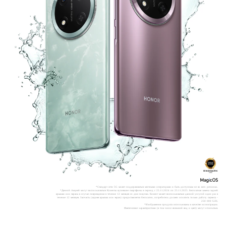
*Стандарт сети 5G может поддерживаться местными операторами и быть доступным не во всех регионах.
*Данной Акцией могут воспользоваться Клиенты купившие смартфоны в период с 25.11.2024 по 25.11.2025. Бесплатная замена задней
крышки или экрана в случае повреждения в течение 12 месяцев со дня покупки. Клиент может воспользоваться данной услугой один раз в
течение 12 месяцев. Запчасть (задняя крышка или экран) предоставляется бесплатно, потребитель должен оплатить только работу сервиса -
250 000 UZS.
*Изображения продукта использованы в качестве иллюстрации.
Фактические характеристики (в том числе внешний вид и цвет) могут отличаться.