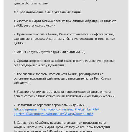
центра обстоятельствам.
Общее положение выше указанных акций
1. Участие в Акции возможно только
при личном обращении
Клиента
в АСЦ, участвующих в Акции.
2. Принимая участие в Акции, Клиент соглашается, что фотографии,
сделанные в процессе Акции, могут быть использованы
в рекламных
целях
.
3. Акция не суммируется с другими акциями СЦ.
4. Организатор оставляет за собой право вносить изменения в условия
без предварительного уведомления.
5. Все спорные вопросы, касающиеся Акции, регулируются на
основании положений действующего законодательства Республики
Узбекистан.
6. Участие в Акции автоматически подразумевает ознакомление, и
полное согласие Клиентов со всеми положениями настоящих Условий.
7. Положения об обработке персональных данных
https://agreement.itsec.honor.com/asm/agrFile/getHtmlFile?
agrNo=1101&country=uz&branchId=0&langCode=ru-ru#3
8. Согласие на обработку персональных данных предоставляется
каждым Участником Акции Организатору на весь срок проведения
Акции и до истечения 5 (Пяти) лет после его окончания.