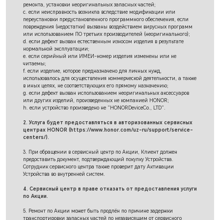
ремонта, установки неоригинальных запасных частей;
c. если неисправность возникла вследствие модификации или
переустановки предустановленного программного обеспечения, если
повреждения (недостатки) вызваны воздействием вирусных программ
или использованием ПО третьих производителей (неоригинального);
d. если дефект вызван естественным износом изделия в результате
нормальной эксплуатации;
e. если серийный или ИМЕИ-номер изделия изменены или не
читаемы;
f. если изделие, которое предназначено для личных нужд,
использовалось для осуществления коммерческой деятельности, а также
в иных целях, не соответствующих его прямому назначению;
g. если дефект вызван использованием неоригинальных аксессуаров
или других изделий, произведенных не компанией HONOR;
h. если устройство произведено не “HONORDeviceCo., LTD”.
2. Услуга будет предоставляться в авторизованных сервисных
центрах HONOR (https://www.honor.com/uz-ru/support/service-
centers/).
3. При обращении в сервисный центр по Акции, Клиент должен
предоставить документ, подтверждающий покупку Устройства.
Сотрудник сервисного центра также проверит дату Активации
Устройства во внутренней систем.
4. Сервисный центр в праве отказать от предоставления услуги
по Акции.
5. Ремонт по Акции может быть продлён по причине задержки
транспортировки запасных частей по независящим от сервисного