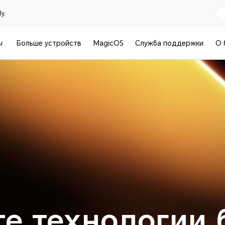
y.
ы
Больше устройств
MagicOS
Служба поддержки
О 
те технологии 