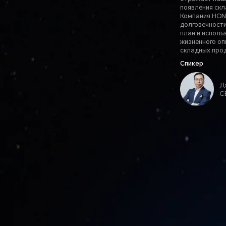
появления ск
Компания HONO
долговечности
план и исполь
жизненного оп
складных прод
Спикер
Д
C