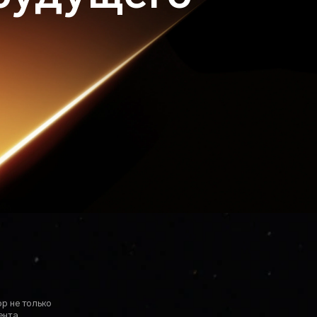
р не только
ента