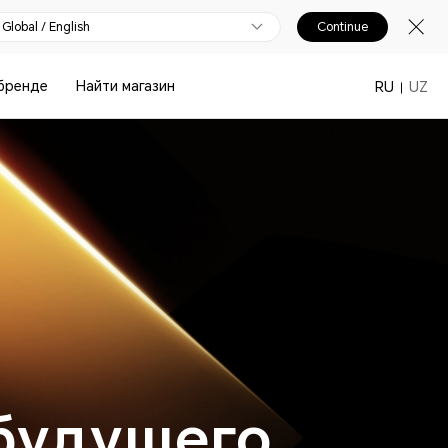
Global / English
Continue
бренде
Найти магазин
RU
UZ
будущего