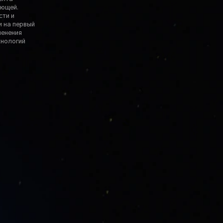
яющей.
сти и
и на первый
менения
хнологий