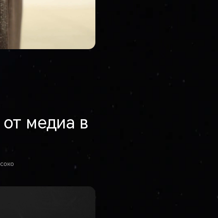
 от медиа в
ысоко