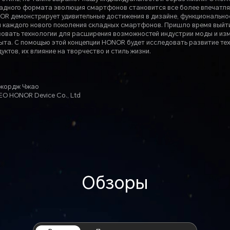
ладного формата эволюция смартфонов становится все более впечатл
R демонстрирует удивительные достижения в дизайне, функционально
 каждого нового поколения складных смартфонов. Пришло время выйт
зовать технологии для расширения возможностей индустрии моды и из
ыта. С помощью этой концепции HONOR будет исследовать развитие те
уктов, их влияние на творчество и стиль жизни.
жордж Чжао
EO HONOR Device Co., Ltd
Обзоры