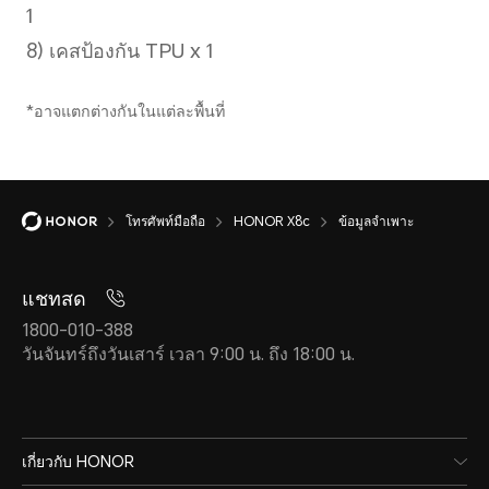
ประเภท
แบตเตอรี่ลิเธียมไอออนโพลีเมอร
โทรศัพท์มือถือ
HONOR X8c
ข้อมูลจำเพาะ
การชาร์จแบบมีสาย
รองรับการชาร์จสูงสุด 11V/3.2A
แชทสด
1800-010-388
วันจันทร์ถึงวันเสาร์ เวลา 9:00 น. ถึง 18:00 น.
*กำลังชาร์จจริงจะเปลี่ยนอย่างชาญฉ
ต่างกัน โปรดดูสถานการณ์การใช้งานจร
เกี่ยวกับ HONOR