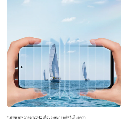
รีเฟรชเรทหน้าจอ 120Hz เพื่อประสบการณ์ที่ลื่นไหลกว่า