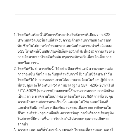
โทรศัพท์เครื่องนี้ได้รับการรับรองประสิทธิภาพพรีเมียมจาก SGS
ประเทศสวิตเซอร์แลนด์สำหรับความต้านทานการตกและการกด
ทับ ซึ่งเป็นไปตามข้อกำหนดทางเทคนิคด้านความน่าเชื่อถือของ
SGS โทรศัพท์เป็นผลิตภัณฑ์อิเล็กทรอนิกส์ ดังนั้นยังมีความเสี่ยงต่อ
การเสียหายหากโทรศัพท์หล่น กรุณาระมัดระวังเพื่อหลีกเลี่ยงการ
ตกหรือการชน
โทรศัพท์ไม่สามารถกันน้ำได้อย่างมืออาชีพ แต่มีความทนทานต่อ
การกระเซ็น กันน้ำ และกันฝุ่นสำหรับการใช้งานในชีวิตประจำวัน
โทรศัพท์ได้รับการทดสอบภายใต้สภาพแวดล้อมในห้องปฏิบัติการ
ที่ควบคุมและได้ระดับ IP64 ตามมาตรฐาน GB/T 4208-2017 (จีน)
/ IEC 60529 (นานาชาติ) นอกจากนี้ยังผ่านการทดสอบการซักล้าง
เป็นเวลา 3 นาทีภายใต้สภาพแวดล้อมในห้องปฏิบัติการที่ควบคุม
ความต้านทานต่อการกระเซ็น น้ำ และฝุ่น ไม่ใช่คุณสมบัติคงที่
และประสิทธิภาพในการป้องกันอาจลดลงเนื่องจากการสึกหรอใน
ชีวิตประจำวัน กรุณาหลีกเลี่ยงการชาร์จอุปกรณ์หรือการเสียบหูฟัง
ในสภาพที่มีความชื้น การรับประกันไม่ครอบคลุมความเสียหาย
จากน้ำ
ความจุแบตเตอรี่ทั่วไปอยู่ที่ 6000mAh ในขณะที่ความจุแบตเตอรี่