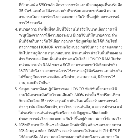
ที่กำหนดคือ 5900mAh อัตราการชาร์จแบบมีสายสูงสุดที่รองรับคือ
35 วัตซ์ และต้องใช้งานร่วมกับที่ชาร์จและสายชาร์จแท้ ความ
สามารถในการชาร์จจริงอาจแตกต่างกันไปขึ้นอยู่กับสถานการณ์
การใช้งานจริง
หน่วยความจำ/พื้นที่จัดเก็บที่ใช้งานได้จริงมีขนาดเล็กกว่าค่าที่
ระบุเนื่องจากการใช้งานของระบบ มีเวอร์ชันที่มีหน่วยความจำ/
พื้นที่จัดเก็บต่างกันให้เลือก กรุณาหาข้อมูลเพิ่มเติมได้ที่เว็บไซต์
ทางการของ HONOR ความพร้อมของเวอร์ชันต่าง ๆ อาจแตกต่าง
กันไปตามภูมิภาค กรุณาสอบถามตัวแทนจำหน่ายในพื้นที่ของคุณ
สำหรับรายละเอียดเพิ่มเติม ผ่านเทคโนโลยี HONOR RAM Turbo
หน่วยความจำ RAM ขนาด 8GB สามารถขยายให้เทียบเท่ากับ
16GB ได้จริง ประสบการณ์การใช้งานของผู้ใช้จริงอาจแตกต่างกัน
ไปขึ้นอยู่กับสภาพแวดล้อมเครือข่าย, สถานการณ์, นิสัยการใช้
งาน, และปัจจัยอื่น ๆ
ข้อมูลมาจากห้องปฏิบัติการของ HONOR ฟังก์ชันนี้สามารถใช้
งานได้เฉพาะเมื่อเปิดโหมดเสียงดัง 300% เท่านั้น ซึ่งเปรียบเทียบ
กับระดับเสียง 15 บาร์ของรุ่นเดียวกัน โหมดนี้รองรับสถานการณ์
ต่าง ๆ เช่น เสียงเรียกเข้า, การโทร, การเล่นสื่อ, และการนำทาง แต่
ไม่รองรับการเล่นผ่านหูฟังหรือการส่งสัญญาณ Bluetooth
ประสบการณ์จริงอาจแตกต่างกันไปขึ้นอยู่กับสภาพการใช้งานจริง
108MP หมายถึงเซ็นเซอร์กล้องหลังหลักที่มีจุดพิกเซลทางกายภาพ
108 ล้านจุด กล้อง 108MP จะรองรับเฉพาะในโหมด HIGH-RES ที่
ใช้อัลกอริธึม AI ความละเอียดของภาพที่ถ่ายจริงอาจแตกต่างกัน