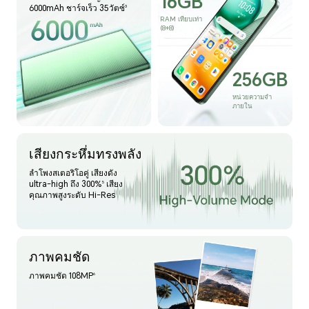
16GB
6000mAh ชาร์จเร็ว 35วัตซ์
3
RAM เทียบเท่า
(8+8)
256GB
หน่วยความจำ
ภายใน
เสียงกระหึ่มทรงพลัง
ลำโพงสเตอริโอคู่ เสียงดัง
ultra-high ถึง 300%
เสียง
5
คุณภาพสูงระดับ Hi-Res
ภาพคมชัด
ภาพคมชัด 108MP
6