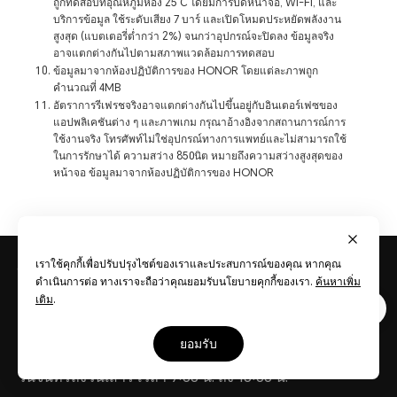
ถูกทดสอบที่อุณหภูมิห้อง 25℃ โดยมีการปิดหน้าจอ, Wi-Fi, และ
บริการข้อมูล ใช้ระดับเสียง 7 บาร์ และเปิดโหมดประหยัดพลังงาน
สูงสุด (แบตเตอรี่ต่ำกว่า 2%) จนกว่าอุปกรณ์จะปิดลง ข้อมูลจริง
อาจแตกต่างกันไปตามสภาพแวดล้อมการทดสอบ
ข้อมูลมาจากห้องปฏิบัติการของ HONOR โดยแต่ละภาพถูก
คำนวณที่ 4MB
อัตราการรีเฟรชจริงอาจแตกต่างกันไปขึ้นอยู่กับอินเตอร์เฟซของ
แอปพลิเคชันต่าง ๆ และภาพเกม กรุณาอ้างอิงจากสถานการณ์การ
ใช้งานจริง โทรศัพท์ไม่ใช่อุปกรณ์ทางการแพทย์และไม่สามารถใช้
ในการรักษาได้ ความสว่าง 850นิต หมายถึงความสว่างสูงสุดของ
หน้าจอ ข้อมูลมาจากห้องปฏิบัติการของ HONOR
เราใช้คุกกี้เพื่อปรับปรุงไซต์ของเราและประสบการณ์ของคุณ หากคุณ
โทรศัพท์มือถือ
HONOR X7c
ดำเนินการต่อ ทางเราจะถือว่าคุณยอมรับนโยบายคุกกี้ของเรา.
ค้นหาเพิ่ม
เติม
.
แชทสด
ยอมรับ
1800-010-388
วันจันทร์ถึงวันเสาร์ เวลา 9:00 น. ถึง 18:00 น.