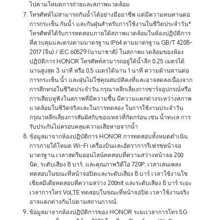
ไปตามโหมดการถ่ายและสภาพแวดล้อม
โทรศัพท์ไม่สามารถกันน้ำได้อย่างมืออาชีพ แต่มีความทนทานต่อ
การกระเซ็น กันน้ำ และกันฝุ่นสำหรับการใช้งานในชีวิตประจำวัน*
โทรศัพท์ได้รับการทดสอบภายใต้สภาพแวดล้อมในห้องปฏิบัติการ
ที่ควบคุมและตรงตามมาตรฐาน IP64 ตามมาตรฐาน GB/T 4208-
2017 (จีน) / IEC 60529 (นานาชาติ) ในสภาพแวดล้อมของห้อง
ปฏิบัติการ HONOR โทรศัพท์สามารถอยู่ใต้น้ำลึก 0.25 เมตรได้
นานสูงสุด 3 นาที หรือ 0.5 เมตรได้นาน 1 นาที ความต้านทานต่อ
การกระเซ็น น้ำ และฝุ่นไม่ใช่คุณสมบัติคงที่และอาจลดลงเนื่องจาก
การสึกหรอในชีวิตประจำวัน กรุณาหลีกเลี่ยงการชาร์จอุปกรณ์หรือ
การเสียบหูฟังในสภาพที่มีความชื้น มีความแตกต่างระหว่างสภาพ
แวดล้อมในชีวิตจริงและในการทดลอง ในการใช้งานประจำวัน
กรุณาหลีกเลี่ยงการสัมผัสกับของเหลวที่กัดกร่อน เช่น น้ำทะเล การ
รับประกันไม่ครอบคลุมความเสียหายจากน้ำ
ข้อมูลมาจากห้องปฏิบัติการ HONOR การทดสอบทั้งหมดดำเนิน
การภายใต้โหมด Wi-Fi เครื่องบินและอัตราการรีเฟรชหน้าจอ
มาตรฐาน เวลาสตรีมออนไลน์ทดสอบที่ความสว่างหน้าจอ 200
นิต, ระดับเสียง 8 บาร์, และคุณภาพวิดีโอ 720P; เวลาเล่นเพลง
ทดสอบในขณะที่หน้าจอปิดและระดับเสียง 8 บาร์ เวลาใช้งานโซ
เชียลมีเดียทดสอบที่ความสว่าง 200nit และระดับเสียง 8 บาร์ ระยะ
เวลาการโทร VoLTE ทดสอบในขณะที่หน้าจอปิด เวลาใช้งานจริง
อาจแตกต่างกันไปตามสถานการณ์.
ข้อมูลมาจากห้องปฏิบัติการของ HONOR ระยะเวลาการโทร 5G