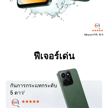
*เนื่องจากเป็นผลิตภัณฑ์อิเล็กทรอนิกส์ จึงยังมีความเสี่ยงที่จะเกิดความเสียหายหากโทรศัพท์ตกหล่น กรุณาระมัดระวังเพื่อหลีกเลี่ยงการตกหรือกระแทก
โทรศัพท์ไม่ได้กันน้ำแบบมืออาชีพ แต่มีคุณสมบัติกันละอองน้ำ การทนน้ำและฝุ่นภายใต้การใช้งานปกติ ได้รับการทดสอบในสภาพห้องแล็บที่มีการควบคุม แ
ละมีระดับการป้องกัน IP64 ตามมาตรฐาน GR/T 4208-2017 (จีน) / IEC 60529 (สากล) ภายใต้สภาพห้องแล็บที่มีการควบคุม ได้ผ่านการทดสอบการล้างน้ำเป็นเวลา 3 นาที
ความทนทานต่อการกระเด็นน้ำ น้ำ และฝุ่นไม่ใช่คุณสมบัติที่คงทนถาวร และประสิทธิภาพการป้องกันอาจลดลงเนื่องจากการสึกหรอจากการใช้งานประจำวัน
ลีกเลี่ยงการชาร์จโทรศัพท์ขณะเปียก ความเสียหายที่เกิดจากของเหลวจะไม่ครอบคลุมในประกัน
*ความจุแบตเตอรี่ทั่วไปคือ 6000mAh และความจุแบตเตอรี่ที่กำหนดคือ 5900mAh
*108MP หมายถึงเซ็นเซอร์กล้องหลังหลักที่มีจุดพิกเซลทางกายภาพ 108 ล้านจุด กล้อง 108MP จะรองรับเฉพาะในโหมด HIGH-RES ที่ใช้อัลกอริธึม AI
ความละเอียดของภาพที่ถ่ายจริงอาจแตกต่างกันไปตามโหมดการถ่ายและสภาพแวดล้อมระบบ
*ผลิตภัณฑ์ในภาพนี้เป็นเพียงตัวอย่างอ้างอิงเท่านั้น โปรดดูผลิตภัณฑ์จริง
ฟีเจอร์เด่น
กันการกระแทกระดับ
5 ดาว
1