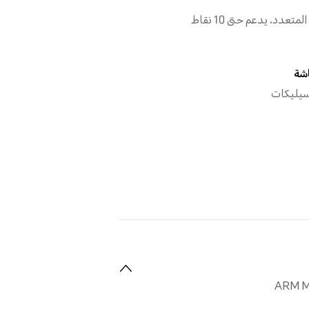
إيماءات اللمس المتعدد، يدعم حتى 10 نقاط
اشة
سيليكات
ARM M