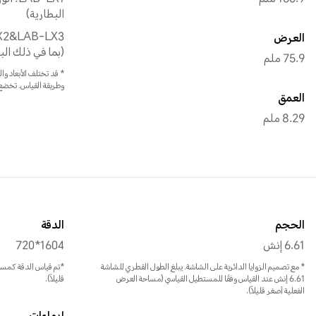
البطارية)
العرض
(بما في ذلك الب
75.9 ملم
* قد تختلف الأبعاد وا
وطريقة القياس. تخضع
العمق
8.29 ملم
الحجم
الدقة
6.61 إنش
1604*720
* مع تصميم الزوايا الدائرية على الشاشة، يبلغ الطول القطري للشاشة
*تم قياس الدقة كمستط
6.61 إنش عند القياس وفقًا للمستطيل القياسي (مساحة العرض
قليلاً).
الفعلية أصغر قليلاً).