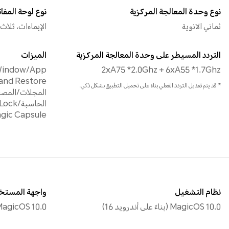
نوع وحدة المعالجة المركزية
نوع لوحة المفا
ثماني الانوية
الإيماءات، ثلا
التردد المسيطر على وحدة المعالجة المركزية
الميزات
-Window/App
2xA75 *2.0Ghz + 6xA55 *1.7Ghz
* قد يتم تعديل التردد الفعلي بناءً على تحميل التطبيق بشكل ذكي.
المجلات/المصبا
الحاسب
gic Capsule
نظام التشغيل
واجهة المستخ
MagicOS 10.0 (بناءً على أندرويد 16)
agicOS 10.0