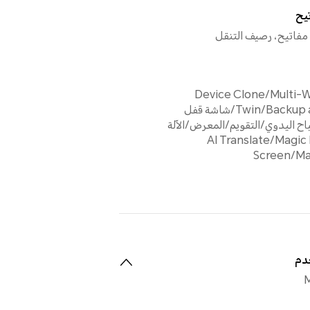
تيح
ث مفاتيح، رصيف التنقل
Device Clone/Multi
Twin/Backup and Restore/شاشة قفل
ح اليدوي/التقويم/المعرض/الآلة
ة/AI Translate/Magic Lock
Screen/Ma
دم
M