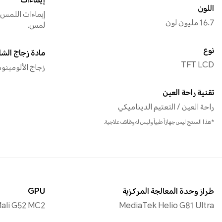
إيماءات
اللون
16.7 مليون لون
لمس.
نوع
مادة زجاج الش
TFT LCD
زجاج الألومينو
تقنية راحة العين
راحة العين / التعتيم الديناميكي
*هذا المنتج ليس جهازاً طبياً وليس له وظائف علاجية.
طراز وحدة المعالجة المركزية
GPU
ali G52 MC2
MediaTek Helio G81 Ultra