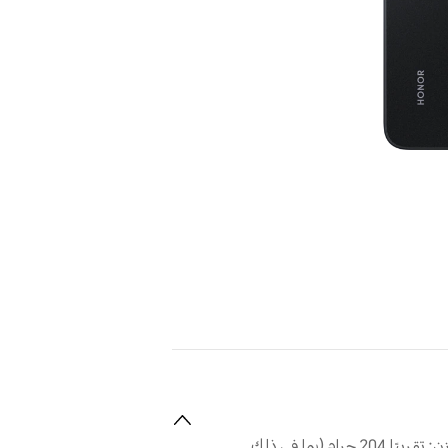
LAB-LX1: الوزن: تقريبًا 204 جرام (بما في ذلك