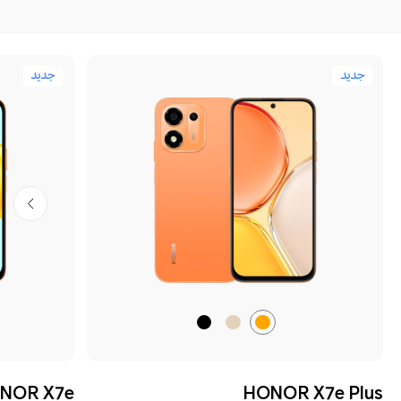
جديد
جديد
برتقالي
ذهبي
أسود
الشروق
صحراوي
مخملي
NOR X7e
HONOR X7e Plus