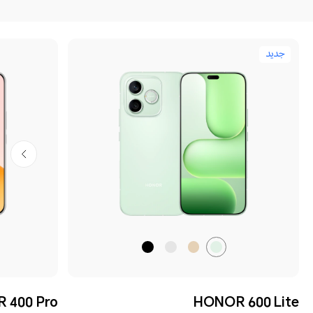
جديد
أخضر
ذهبي
رمادي
أسود
فاتح
صحراوي
مخملي
مخملي
 400 Pro
HONOR 600 Lite