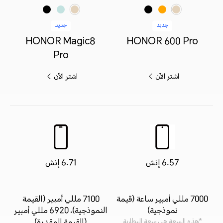
برتقالي
أسود
ذهبي
أسود
ذهبي فاتح
أزرق سماوي
جديد
جديد
HONOR Magic8
HONOR 600 Pro
Pro
اشترِ الآن
اشترِ الآن
6.57 إنش
6.71 إنش
7000 مللي أمبير ساعة (قيمة
7100 مللي أمبير (القيمة
نموذجية)
النموذجية)، 6920 مللي أمبير
(القيمة المقدرة)
*هذه السعة هي سعة البطارية