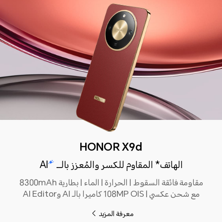
HONOR X9d
الهاتف* المقاوم للكسر والمُعزز بالــ
AI
مقاومة فائقة السقوط | الحرارة | الماء | بطارية 8300mAh
مع شحن عكسي | 108MP OIS كاميرا بالـ AI وAI Editor
معرفة المزيد