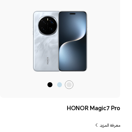
رمادي
أزرق
الأسود
ظل
نسيمي
القمر
HONOR Magic7 Pro
معرفة المزيد