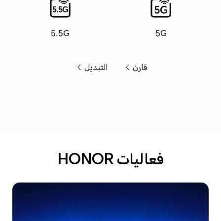
5.5G
5G
قارن
التبديل
فعاليات HONOR