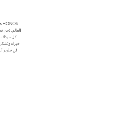
العالم. نحن ن
كل موظف عل
في تطوير أع