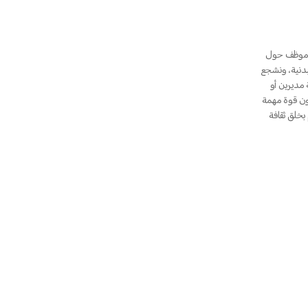
 هي مؤسسة عالمية ونحترم الجميع بشكل كامل. حالياً، لدى HONOR أكثر من 14,000 موظف حول
بدنية، ونشجع
مديرين أو
المحليون قوة مهمة
بخلق ثقافة