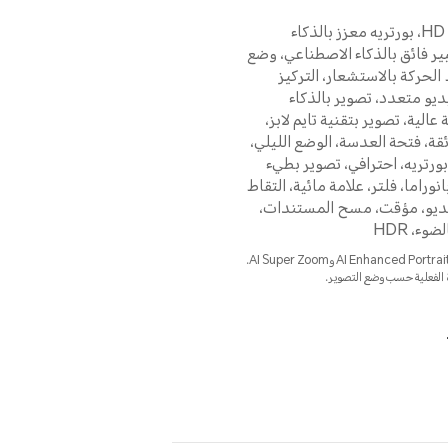
HD Super Burst، بورتريه معزز بالذكاء
ير فائق بالذكاء الاصطناعي، وضع
الحركة بالاستشعار، التركيز
ديو متعدد، تصوير بالذكاء
عالية، تصوير بتقنية تايم لابز،
قة، فتحة العدسة، الوضع الليلي،
 بورتريه، احترافي، تصوير بطيء
Slow)، بانوراما، فلتر، علامة مائية، التقاط
يديو، مؤقت، مسح المستندات،
وء، HDR
*تحديث OTA لدعم AI Enhanced Portrait وAI Super Zoom.
 الفعلية حسب وضع التصوير.