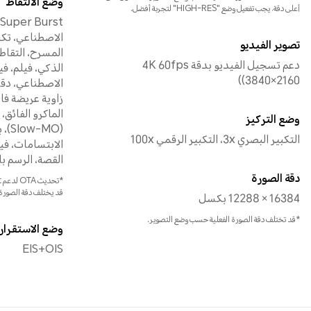
وضع الالتقاط
أعلى دقة، يجب تفعيل وضع "HIGH-RES" لتجربة أفضل.
الاصطناعي، تكب
تصوير الفيديو
المسرح، التقاط 
دعم تسجيل الفيديو بدقة 4K 60fps
الذكي، فيلم، في
(3840×2160)
الاصطناعي، دقة 
زاوية عريضة فائ
الماكرو الفائق،
وضع التركيز
(-MO
التكبير البصري 3x، التكبير الرقمي 100x
الابتسامات، ف
القصة، الرسم بالض
دقة الصورة
قد يختلف دقة الصورة
16384 × 12288 بكسل
*قد تختلف دقة الصورة الفعلية حسب وضع التصوير.
وضع الاستقرار
EIS+OIS