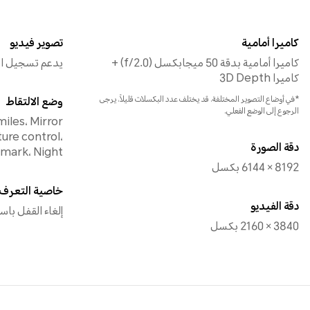
كاميرا أمامية
تصوير فيديو
كاميرا أمامية بدقة 50 ميجابكسل (f/2.0) +
يدعم تسجيل الفيديو بد
كاميرا 3D Depth
*في أوضاع التصوير المختلفة، قد يختلف عدد البكسلات قليلاً، يرجى
وضع الالتقاط
الرجوع إلى الوضع الفعلي.
miles، Mirror
ture control،
دقة الصورة
mark، Night
8192 × 6144 بكسل
خاصية التعرف 
دقة الفيديو
إلغاء القفل باست
3840 × 2160 بكسل