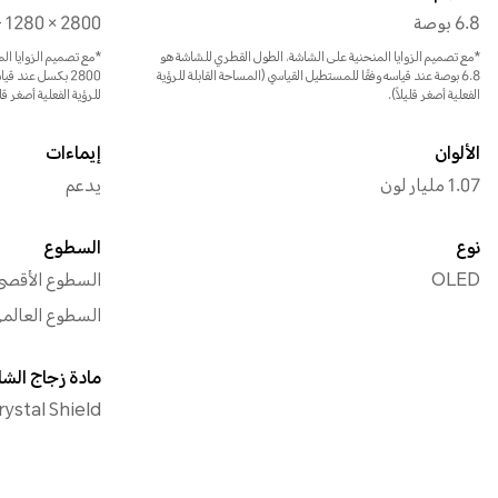
6.8 بوصة
 1280 × 2800
*مع تصميم الزوايا المنحنية على الشاشة، الطول القطري للشاشة هو
6.8 بوصة عند قياسه وفقًا للمستطيل القياسي (المساحة القابلة للرؤية
2800 بكسل عند ق
الفعلية أصغر قليلاً).
للرؤية الفعلية أصغر قلي
الألوان
إيماءات
1.07 مليار لون
يدعم
نوع
السطوع
OLED
السطوع الأقصى HDR: 5000 ن
السطوع العالمي الأق
مادة زجاج الش
stal Shield