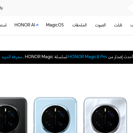
y.
ف
تابلت
الصوت
الملحقات
MagicOS
HONOR AI
است
أحدث إصدار من
HONOR Magic8 Pro
لسلسلة HONOR Magic .
معرفة المزيد