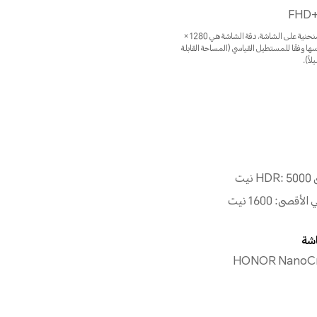
FHD+
*مع تصميم الزوايا المنحنية على الشاشة، دقة الشاشة هي 1280 ×
ياسها وفقًا للمستطيل القياسي (المساحة القابلة
لاً).
يت
صى: 1600 نيت
اشة
HONOR NanoCry