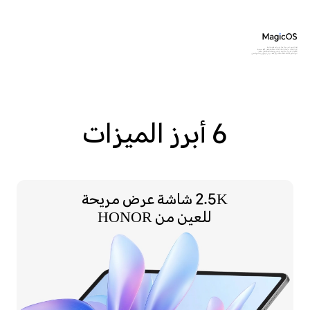
*هذا المنتج ليس جهازاً طبياً وليس له وظائف علاجية.
*تأتي البيانات من مختبرات HONOR، سعة البطارية هي قيمة نموذجية.
*القلم الرقمي غير مرفق كجزء أساسي ويتطلب شرائه بشكل منفصل.
*صور المنتج المُستخدمة مُقدمة كمرجع فقط، يرجى الرجوع إلى المنتج الفعلي.
6 أبرز الميزات
2.5K شاشة عرض
مريحة
للعين من HONOR