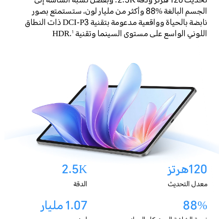
تحديث 120 هرتز ودقة 2.5K. وبفضل نسبة الشاشة إلى
الجسم البالغة %88 وأكثر من مليار لون، ستستمتع بصور
نابضة بالحياة وواقعية مدعومة بتقنية DCI-P3 ذات النطاق
اللوني الواسع على مستوى السينما وتقنية HDR.
1
120هرتز
2.5K
معدل التحديث
الدقة
88%
1.07 مليار