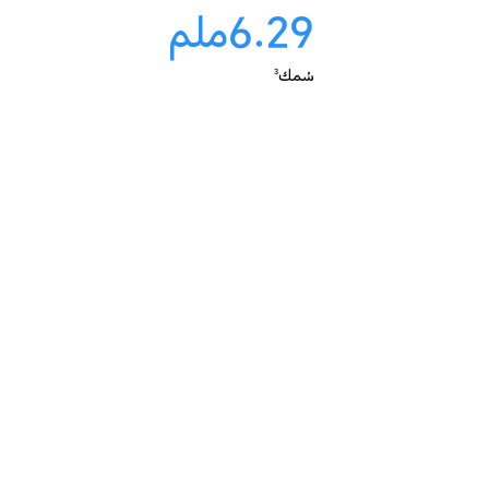
6.29
ملم
سُمك
3