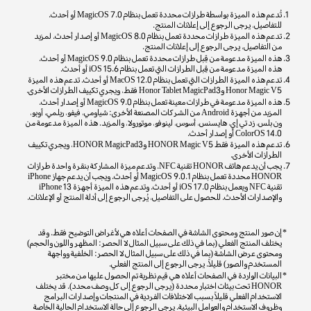
تُدعم هذه الميزة بواسطة طرازات محددة تعمل بنظام MagicOS 7.0 أو أحدث.
للتفاصيل، يرجى الرجوع إلى إعلانات المنتج.
تدعم هذه الميزة طرازات محددة تعمل بنظام MagicOS 8.0 أو إصدار أحدث. لمزيد
من التفاصيل، يرجى الرجوع إلى إعلانات المنتج.
هذه الميزة مدعومة من قِبل طرازات محددة تعمل بنظام MagicOS 9.0 أو أحدث.
هذه الميزة مدعومة من قِبل الطرازات التي تعمل بنظام iOS 15.6 أو أحدث.
تدعم هذه الميزة الطرازات التي تعمل بنظام MacOS 12.0 أو أحدث. تدعم هذه الميزة
Honor Magic V5 وHonor Tablet MagicPad3 فقط، ويجري تكييف الطرازات الأخرى.
هذه الميزة مدعومة في طرازات معينة تعمل بنظام MagicOS 9.0 أو إصدار أحدث.
المزيد من أجهزة Android من الشركات المصنعة الأخرى: شياومي، فيفو، ريلمي، أوبو،
ون بلس، زد تي إي، هايسنس، أسوس، لينوفو، موتورولا، والمزيد. هذه الميزة مدعومة من
ColorOS 14.0 أو إصدار أحدث.
تدعم هذه الميزة فقط HONOR Magic V5 وHONOR MagicPad3، ويجري تكييف
الطرازات الأخرى.
يجب أن يدعم هاتف HONOR تقنية NFC. وتدعم ميزة المشاركة بنقرة واحدة طرازات
HONOR محددة تعمل بنظام MagicOS 9.0.1 أو أحدث. ويجب أن يدعم جهاز iPhone
تقنية NFC ويعمل بنظام iOS 17.0 أو أحدث. وتدعم هذه الميزة أجهزة iPhone 13
والإصدارات الأحدث. للحصول على التفاصيل، يُرجى الرجوع إلى أدلة المنتج أو الإعلانات.
إن صور المنتج ومحتوى الشاشة في الصفحات أعلاه هي لأغراض التوضيح فقط. وقد
يختلف المنتج الفعلي (بما في ذلك على سبيل المثال لا الحصر: المظهر واللون والحجم)
ومحتوى عرض الشاشة (بما في ذلك على سبيل المثال لا الحصر: الخلفية وواجهة
المستخدم والصور) قليلاً. يرجى الرجوع إلى المنتج الفعلي.
البيانات الواردة في الصفحات أعلاه هي قيم نظرية تم الحصول عليها من مختبر
HONOR تحت بيئات اختبار محددة (يرجى الرجوع إلى كل وصف محدد). قد يختلف
الاستخدام الفعلي قليلاً بسبب الاختلافات الفردية في المنتجات وإصدارات البرامج
وظروف الاستخدام والعوامل البيئية. يرجى الرجوع إلى حالة الاستخدام الحالية الخاصة