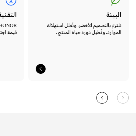
البيئة
التقني
نلتزم بالتصميم الأخضر، ونُقلل استهلاك
الموارد، ونُطيل دورة حياة المنتج.
قيمة اجت