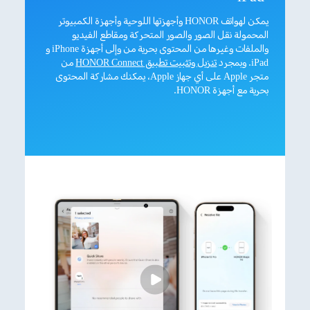
يمكن لهواتف HONOR وأجهزتها اللوحية وأجهزة الكمبيوتر
المحمولة نقل الصور والصور المتحركة ومقاطع الفيديو
والملفات وغيرها من المحتوى بحرية من وإلى أجهزة iPhone و
iPad. وبمجرد
تنزيل وتثبيت تطبيق HONOR Connect
من
متجر Apple على أي جهاز Apple، يمكنك مشاركة المحتوى
بحرية مع أجهزة HONOR.