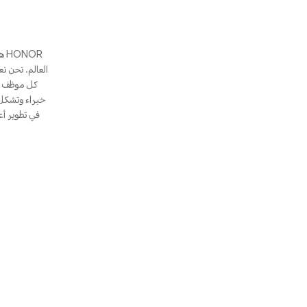
العالم. نحن ن
كل موظف عل
في تطوير أع