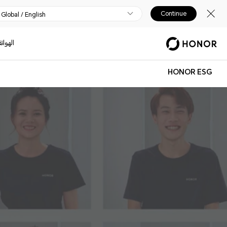
Continue
Global / English
الهوات
HONOR ESG