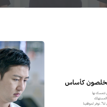
مخلصون كأساس
ي تتمسك بها
لى المستهلك
ا". نوفر لموظفينا