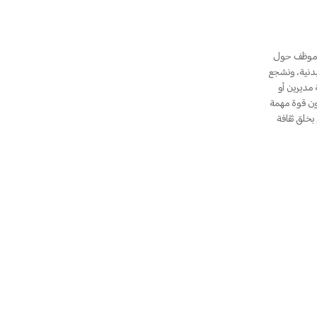
 هي مؤسسة عالمية ونحترم الجميع بشكل كامل. حالياً، لدى HONOR أكثر من 14,000 موظف حول
بدنية، ونشجع
مديرين أو
المحليون قوة مهمة
بخلق ثقافة