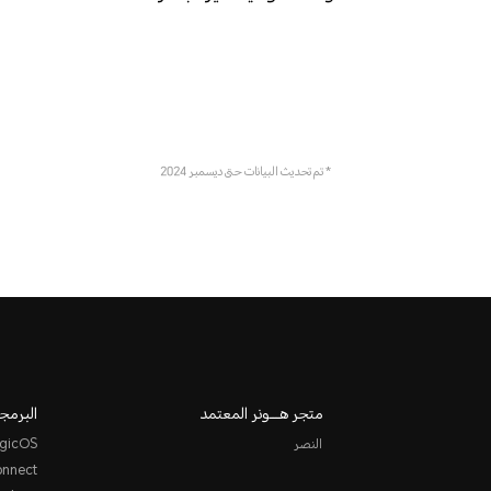
* تم تحديث البيانات حتى ديسمبر 2024
متجر هـــونر المعتمد
البرمجي
النصر
gicOS
nnect