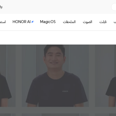
y.
ف
تابلت
الصوت
الملحقات
MagicOS
HONOR AI
است