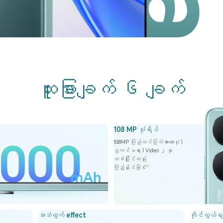
ထူးခြားချက် ၆ ချက်
108 MP ပုံရိပ်
108MP ကြည်လင်ပြတ်သားသောပုံ |
ညကင်မရာ |
Video ၂ ခု
တစ်ပြိုင်တည်း
ကြည့်နိုင်ခြင်း
2
အသံထွက် effect
ကိုင်တွယ်ရ