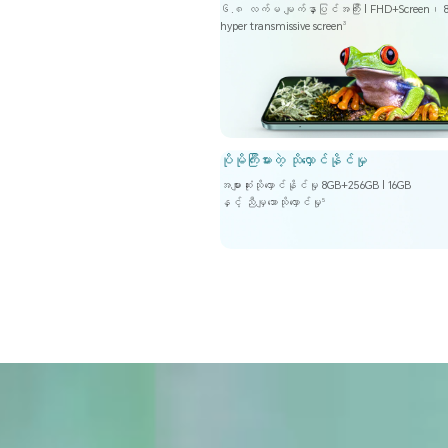
၆.၈ လက်မ မျက်နှာပြင်အကြီး | FHD+Screen၊ 8
hyper transmissive screen
3
ပိုမိုကြီးမားတဲ့ သိုလှောင်နိုင်မှု
အများဆုံးသိုလှောင်နိုင်မှု 8GB+256GB | 16GB
နှင့် ညီမျှသောသိုလှောင်မှု
5