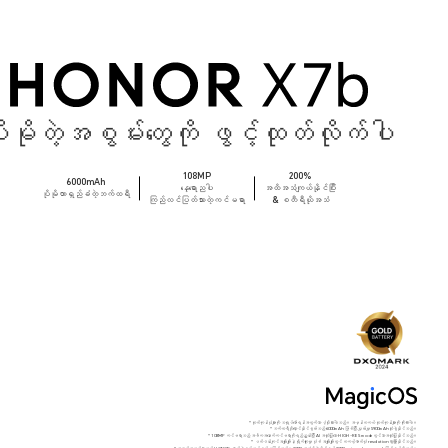
ိုမိုတဲ့အစွမ်းတွေကို ဖွင့်ထုတ်လိုက်ပါ
108MP
200%
6000mAh
နေ့ရောညပါ
အထိအသံကျယ်နိုင်ပြီး
ပိုမိုတာရှည်ခံတဲ့ဘက်ထရီ
ကြည်လင်ပြတ်သားတဲ့ကင်မရာ
& စတီရီယိုအသံ
* ထုတ်ကုန်ပုံများကို သရုပ်ဖော်ရန်အတွက်သာ ပံ့ပိုးထားပါသည်။ အမှန်တကယ် ထုတ်ကုန်များကို ကိုးကားပါ။
* ဘက်ထရီသိုလှောင်နိုင်စွမ်းသည် 6000mAh ဖြစ်ပြီး ပျှမ်းမျှ 5900mAh သုံးစွဲနိုင်သည်။
* 108MP ကင်မရာသည် အဓိကအနောက်ကင်မရာကိုရည်ညွှန်းပြီး AI အသုံးပြုသော HIGH-RES mode တွင်သာအသုံးပြုနိုင်သည်။
* ပတ်ဝန်းကျင်အမျိုးမျိုးနဲ့ ရိုက်ကူးမှု ပုံစံ အမျိုးမျိုးတွင် တကယ့်ဓာတ်ပုံ resolution ကွာခြားနိုင်သည်။