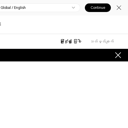
Global / English
Continue
်
ခြုံငုံ၍ ပြပါ
သတ်မှတ်ချက်