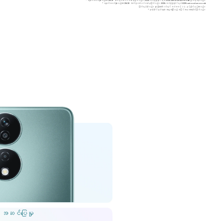
* အချက်အလက်များသည် HONOR ဓာတ်ခွဲစမ်းသပ်ခန်းမှဖြစ်သည်။ 200% အသံပိုချဲ့နိုင်ရန် 200% extra volume mode ဖြစ်ရန်လိုသည်။
* အချက်အလက်များသည် HONOR ဓာတ်ခွဲစမ်းသပ်ခန်းမှဖြစ်သည်။ 200% အသံပိုချဲ့နိုင်ရန် 200% extra volume mode
ဖြစ်ရန်လိုသည်။ တူညီသောမော်ဒယ်တွင် အသံအဆင့် ၁၅ နှင့်နှိုင်းယှဉ်ထားသည်။
* ဖုန်းကိုင်တွယ်ရသော အတွေ့အကြုံသည် အပြင်အနေအထားတိုင်းဖြစ်သည်။
 အဆင်ပြေမှု