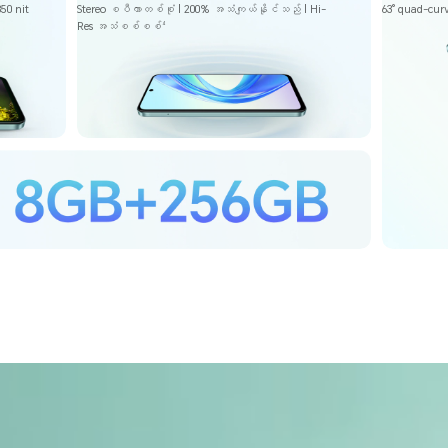
50 nit
Stereo စပီကာတစ်စုံ | 200% အသံကျယ်နိုင်သည် | Hi-
63° quad-curv
Res အသံစစ်စစ်
4