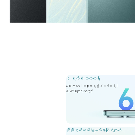
၃ ရက်ခံ ဘတ္ထရီ
6000mAh | အထူးတာရှည်ခံဘက်ထရီ |
35W SuperCharge
1
ပိုမိုသွက်လက်တဲ့မျက်နှာပြင်ကျယ်