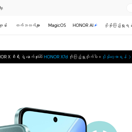
y.
ဖုန်း
တက်ဘလက်များ
MagicOS
HONOR AI
ပိုမိုကြည့်ရှုရန
 X စီးရီး ရဲ့ နောက်ဆုံးပေါ်
HONOR X7d
ကိုကြည့်ရှုလိုက်ပါ။
ပိုမိုလေ့လာရန်