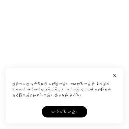
ဤဆိုက်သည် ကွတ်ကီးများကို အသုံးပြုသည်။ သဘောတူပါသည် ကို နှိပ်ခြင်း
သို့မဟုတ် ဆက်လက်ရှာဖွေခြင်းဖြင့်၊ သင်သည် ၎င်းတို့၏အသုံးပြုမှုကို
ခွင့်ပြုသည်ဟုယူဆပါသည်။ ဤနေရာကို
နှိပ်ပါ
။.
လက်ခံပါသည်။