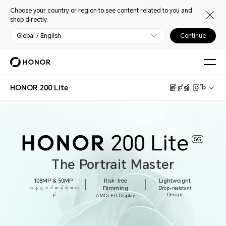
Choose your country or region to see content related to you and
shop directly.
Global / English
Continue
HONOR 200 Lite
ခြုံငုံ၍ ပြပါ
The Portrait Master
108MP & 50MP
Risk-free
Lightweight
ဂန္ဌဝင်ဆန်တဲ့အလှ
Dimming
Drop-resistant
ပုံ
Design
AMOLED Display