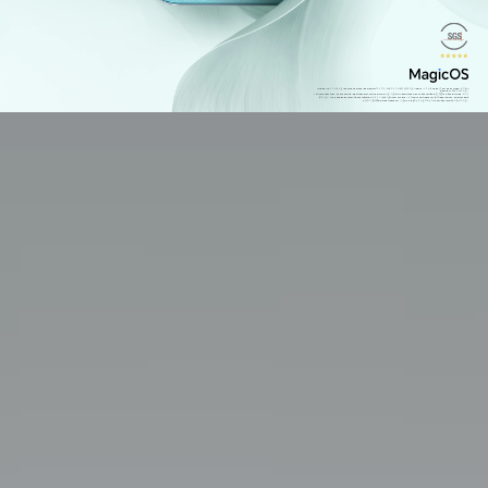
*The 108MP ကင်မရာသည် 108 million physical pixel points ပါဝင်တဲ့ အနောက်ကင်မရာကို ဆိုလိုသည်။ 108MP ကင်မရာ mode ကို HIGH-RES mode တွင်သာ AI
algorithm နဲ့ထောက်ပံ့ပေးသည်။
*HONOR 200 Series ရဲ့ 3840Hz ultra-high frequency PWM dimming နည်းပညာဟာ TÜV Rheinland Flicker-free certified ဖြစ်ပြီး risk-free dimming အဆင့်
ရှိပါသည်။ TÜV Rheinland Flicker-free certification စမ်းသပ်မှုများသည် flicker risk level နှင့် the flicker frequency များကို IEEE Std 1789-2015 standard
နှင့်ကိုက်ညီစေပြီး dimming frequency သည် 3125Hz ကျော်လွန်သည့်အခါတွင် flicker-free level ရောက်ရှိစေပါသည်။