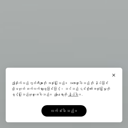
ဤဆိုက်သည် ကွတ်ကီးများကို အသုံးပြုသည်။ သဘောတူပါသည် ကို နှိပ်ခြင်း
သို့မဟုတ် ဆက်လက်ရှာဖွေခြင်းဖြင့်၊ သင်သည် ၎င်းတို့၏အသုံးပြုမှုကို
ခွင့်ပြုသည်ဟုယူဆပါသည်။ ဤနေရာကို
နှိပ်ပါ
။.
လက်ခံပါသည်။