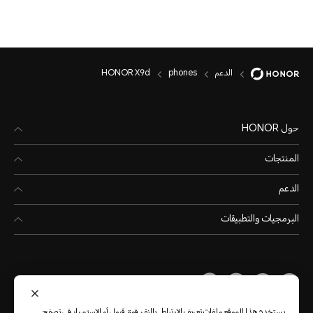
الدعم
phones
HONOR X9d
حول HONOR
المنتجات
الدعم
البرمجيات والتطبيقات
Middle East & Africa
(العربية)
يستخدم هذا الموقع ملفات تعريف الارتباط. بالنقر فوق قبول أو الاستمرار في تصفح