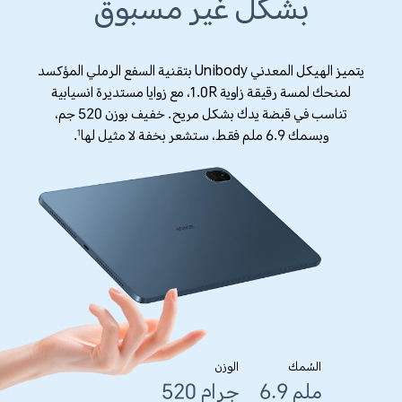
بشكل غير مسبوق
يتميز الهيكل المعدني Unibody بتقنية السفع الرملي المؤكسد
لمنحك لمسة رقيقة زاوية 1.0R، مع زوايا مستديرة انسيابية
تناسب في قبضة يدك بشكل مريح. خفيف بوزن 520 جم،
وبسمك 6.9 ملم فقط، ستشعر بخفة لا مثيل لها
.
1
السُمك
الوزن
6.9 ملم
520 جرام