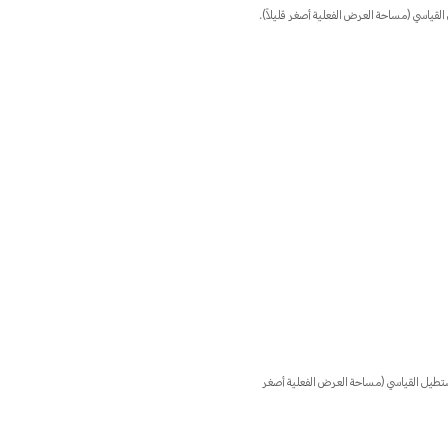
ة 720 × 1612 بكسل عند قياسها وفقًا للمستطيل القياسي (مساحة العرض الفعلية أصغر