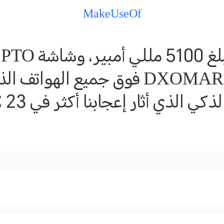
MakeUseOf
على أعلى تصنيفات DXOMARK فوق جميع
ذكي الذي أثار إعجابنا أكثر في MWC 23.