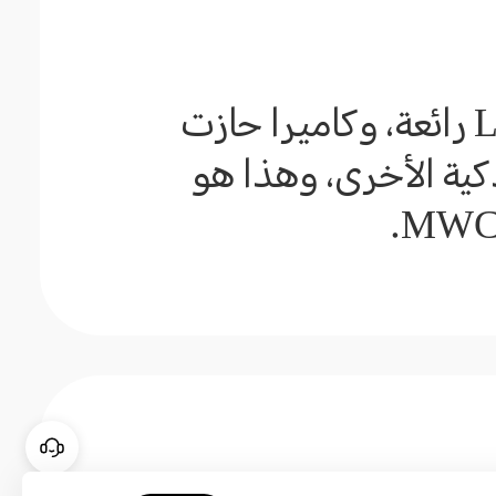
يتميز ببطارية ضخمة تبلغ 5100 مللي أمبير، وشاشة LPTO رائعة، وكاميرا حازت
 الهواتف الذكية الأخرى، وهذا هو