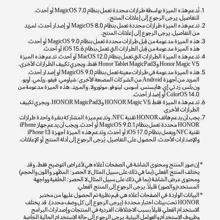
تُدعم هذه الميزة بواسطة طرازات محددة تعمل بنظام MagicOS 7.0 أو أحدث.
للتفاصيل، يرجى الرجوع إلى إعلانات المنتج.
تدعم هذه الميزة طرازات محددة تعمل بنظام MagicOS 8.0 أو إصدار أحدث. لمزيد
من التفاصيل، يرجى الرجوع إلى إعلانات المنتج.
هذه الميزة مدعومة من قِبل طرازات محددة تعمل بنظام MagicOS 9.0 أو أحدث.
هذه الميزة مدعومة من قِبل الطرازات التي تعمل بنظام iOS 15.6 أو أحدث.
تدعم هذه الميزة الطرازات التي تعمل بنظام MacOS 12.0 أو أحدث. تدعم هذه الميزة
Honor Magic V5 وHonor Tablet MagicPad3 فقط، ويجري تكييف الطرازات الأخرى.
هذه الميزة مدعومة في طرازات معينة تعمل بنظام MagicOS 9.0 أو إصدار أحدث.
المزيد من أجهزة Android من الشركات المصنعة الأخرى: شياومي، فيفو، ريلمي، أوبو،
ون بلس، زد تي إي، هايسنس، أسوس، لينوفو، موتورولا، والمزيد. هذه الميزة مدعومة من
ColorOS 14.0 أو إصدار أحدث.
تدعم هذه الميزة فقط HONOR Magic V5 وHONOR MagicPad3، ويجري تكييف
الطرازات الأخرى.
يجب أن يدعم هاتف HONOR تقنية NFC. وتدعم ميزة المشاركة بنقرة واحدة طرازات
HONOR محددة تعمل بنظام MagicOS 9.0.1 أو أحدث. ويجب أن يدعم جهاز iPhone
تقنية NFC ويعمل بنظام iOS 17.0 أو أحدث. وتدعم هذه الميزة أجهزة iPhone 13
والإصدارات الأحدث. للحصول على التفاصيل، يُرجى الرجوع إلى أدلة المنتج أو الإعلانات.
إن صور المنتج ومحتوى الشاشة في الصفحات أعلاه هي لأغراض التوضيح فقط. وقد
يختلف المنتج الفعلي (بما في ذلك على سبيل المثال لا الحصر: المظهر واللون والحجم)
ومحتوى عرض الشاشة (بما في ذلك على سبيل المثال لا الحصر: الخلفية وواجهة
المستخدم والصور) قليلاً. يرجى الرجوع إلى المنتج الفعلي.
البيانات الواردة في الصفحات أعلاه هي قيم نظرية تم الحصول عليها من مختبر
HONOR تحت بيئات اختبار محددة (يرجى الرجوع إلى كل وصف محدد). قد يختلف
الاستخدام الفعلي قليلاً بسبب الاختلافات الفردية في المنتجات وإصدارات البرامج
وظروف الاستخدام والعوامل البيئية. يرجى الرجوع إلى حالة الاستخدام الحالية الخاصة