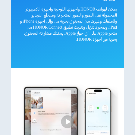
يمكن لهواتف HONOR وأجهزتها اللوحية وأجهزة الكمبيوتر
المحمولة نقل الصور والصور المتحركة ومقاطع الفيديو
والملفات وغيرها من المحتوى بحرية من وإلى أجهزة iPhone و
iPad. وبمجرد
تنزيل وتثبيت تطبيق HONOR Connect
من
متجر Apple على أي جهاز Apple، يمكنك مشاركة المحتوى
بحرية مع أجهزة HONOR.