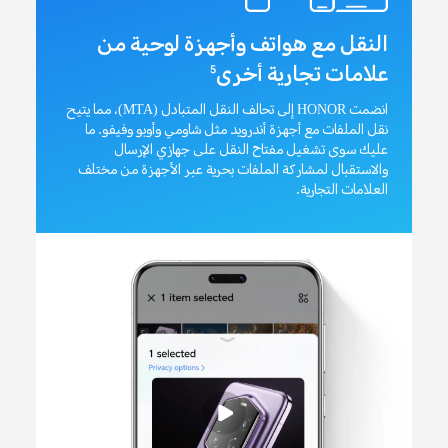
النقل مع هواتف وأجهزة لوحية من
علامات تجارية أخرى
5
انضمت HONOR إلى تحالف النقل المتبادل (MTA)، مما يتيح
نقل الملفات مع أجهزة أندرويد مثل شاومي وأوبو وفيفو. ما
عليك سوى تشغيل مفتاح النقل على جهازي الإرسال
والاستقبال لمشاركة الملفات بحرية عبر الأجهزة من مختلف
العلامات التجارية.