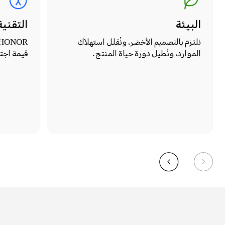
البيئة
التقني
نلتزم بالتصميم الأخضر، ونُقلل استهلاك
الموارد، ونُطيل دورة حياة المنتج.
قيمة اجت