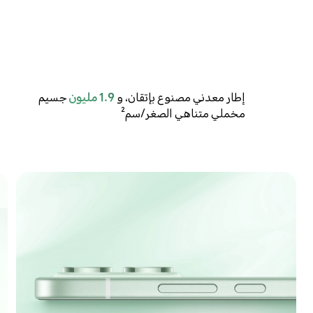
إطار معدني مصنوع بإتقان، و
1.9 مليون
جسيم
مخملي متناهي الصغر/سم²