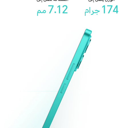
7.12
174
جرام
مم
رام
7.12