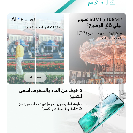
7.12
مم
108MP و 50MP تصوير
Eraser
3
ليلي فائق الوضوح
2
حدد للاختيار، امسح بذكاء
نظام تثبيت الصورة البصري (OIS) |
إضاءة السيلفي
بعد
قبل
لا خوف من الماء والسقوط، اسعى
للتميز
مقاومة الماء بمعايير الحياة | شهادة أداء مميزة من
SGS لمقاومة السقوط والكسر
4