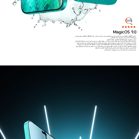
*كاميرا 108MP و 50MP تشير إلى الكاميرا الرئيسية الخلفية وحساس كاميرا السيلفي. كاميرا 108MP و 50MP مدعومة فقط في
وضع HIGH-RES باستخدام خوارزمية الذكاء الاصطناعي.
*يرجى الرجوع إلى التجربة الفعلية للتحقق من التوافر الفعلي.
*باعتبارها منتجًا دقيقًا إلكترونيًا، لا يزال هناك خطر من التلف عند سقوط الهاتف. يرجى توخي الحذر لتجنب السقوط أو الاصطدام.
الهاتف ليس مقاومًا للماء بشكل احترافي. إنه مقاوم للتنقيط، مقاوم للماء والغبار تحت الاستخدام العادي. تم اختباره في ظروف
مختبرية محكومة ووصل إلى مستوى IP64 وفقًا للمعايير GB/T 4208-2017 (الصين) / IEC 60529 (الدولية). تحت الظروف
المخبرية المحكومة، اجتاز اختبار الغسيل لمدة 3 دقائق. مقاومة الرش والماء والغبار ليست دائمة، وقد تقل القدرة الوقائية نتيجة
للتآكل اليومي. لا تحاول شحن هاتف مبلل. لا تغطي الضمان الأضرار الناتجة عن السوائل.
*صور المنتج هي للمرجعية فقط، يرجى الرجوع إلى المنتج الفعلي.