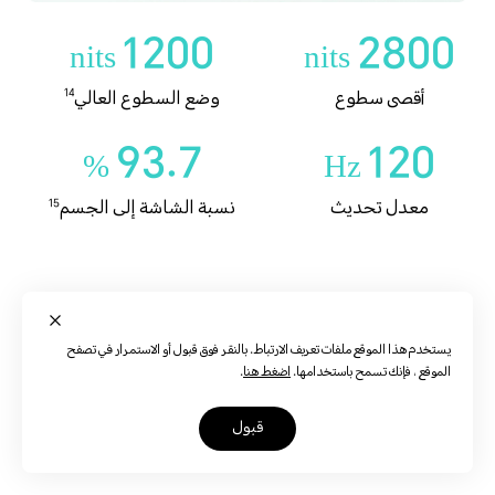
1200
2800
nits
nits
أقصى سطوع
وضع السطوع العالي
14
93.7
120
%
Hz
شهادة TÜV Rheinland خالية
شاشة بتعتيم ديناميكي
شاشة ليلية تتناسب مع الإيقاع
من الوميض وضوء أزرق منخفض
البيولوجي Circadian
(العتاد)
معدل تحديث
نسبة الشاشة إلى الجسم
15
تعديل السطوع بـ 4096
وضع داكن
وضع الكتاب الإلكتروني
16
مستوى
يستخدم هذا الموقع ملفات تعريف الارتباط. بالنقر فوق قبول أو الاستمرار في تصفح
الموقع ، فإنك تسمح باستخدامها.
اضغط هنا
.
قبول