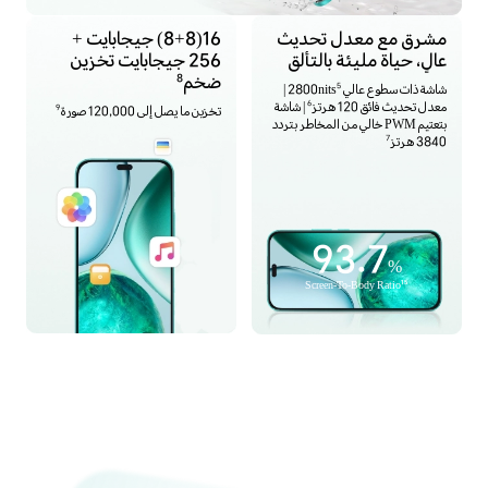
مشرق مع معدل تحديث
16(8+8) جيجابايت +
عالٍ، حياة مليئة بالتألق
256 جيجابايت تخزين
ضخم
8
شاشة ذات سطوع عالي 2800nits
|
5
معدل تحديث فائق 120 هرتز
| شاشة
6
تخزين ما يصل إلى 120,000 صورة
9
بتعتيم PWM خالي من المخاطر بتردد
3840 هرتز
7
93.7
%
15
Screen-To-Body Ratio