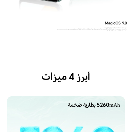
* السعة النموذجية للبطارية هي 5260mAh، والسعة المقدرة للبطارية هي 5100mAh.
* من خلال تقنية HONOR RAM Turbo، يتم توسيع ذاكرة الوصول العشوائي (RAM) سعة 6GB إلى 8GB. قد تختلف تجربتك الفعلية بسبب عوامل مختلفة مثل بيئة الشبكة وسيناريوهات الاستخدام وعادات الاستخدام الشخصية.
* يشير 50MP إلى مستشعر الكاميرا الخلفية الرئيسية الذي يمتلك 50 مليون نقطة بكسل فعلية. تدعم كاميرا 50MP فقط وضع الدقة العالية (HIGH-RES) باستخدام خوارزمية الذكاء الاصطناعي. قد تختلف دقة الصورة الفعلية باختلاف أوضاع التصوير والبيئة.
صور المنتج هي لأغراض مرجعية فقط، يرجى الرجوع إلى المنتج الفعلي.
أبرز 4 ميزات
5260mAh بطارية ضخمة