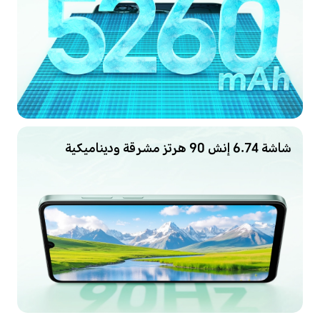
شاشة 6.74 إنش 90 هرتز مشرقة وديناميكية