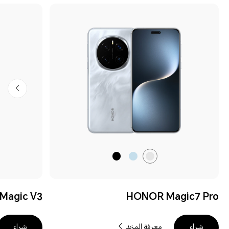
رمادي
أزرق
أسود
ظل
نسيمي
القمر
Magic V3
HONOR Magic7 Pro
معرفة المزيد
شراء
شراء