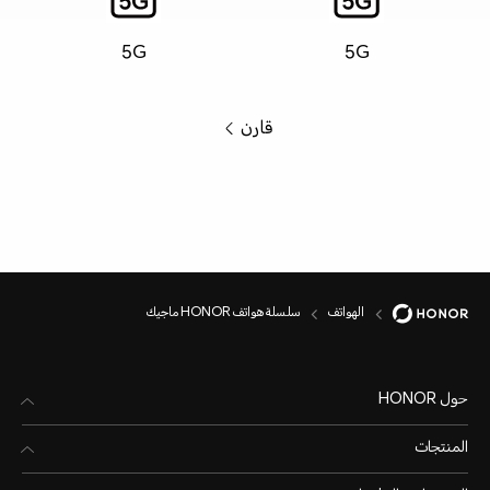
5G
5G
قارن
الهواتف
سلسلة هواتف HONOR ماجيك
حول HONOR
المنتجات