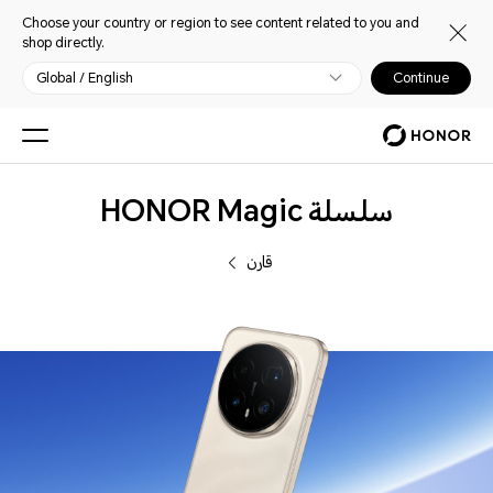
Choose your country or region to see content related to you and
shop directly.
Global / English
Continue
الهواتف
سلسلة HONOR Magic
قارن