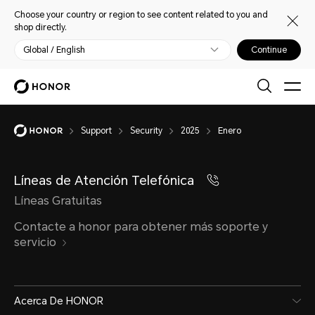
Choose your country or region to see content related to you and
shop directly.
Global / English
Continue
Support
Security
2025
Enero
Líneas de Atención Telefónica
Líneas Gratuitas
Contacte a honor para obtener más soporte y
servicio
Acerca De HONOR