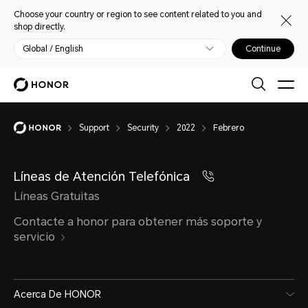
Choose your country or region to see content related to you and
shop directly.
Global / English
Continue
Support
Security
2022
Febrero
Líneas de Atención Telefónica
Líneas Gratuitas
Contacte a honor para obtener más soporte y
servicio
Acerca De HONOR