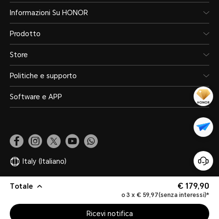
Informazioni Su HONOR
Prodotto
Store
Politiche e supporto
Software e APP
Italy
(Italiano)
€ 179,90
Totale
Mappa del sito
Informativa sulla privacy
Termini e condizioni
Legale
o 3 x € 59,97(senza interessi)*
Gestione dei Cookie
Copyright ©HONOR 2017-2026. Tutti i diritti riservati
Ricevi notifica