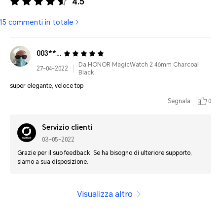
4.5
15 commenti in totale
003*******1497
Da HONOR MagicWatch 2 46mm Charcoal
27-04-2022
Black
super elegante, veloce top
Segnala
0
Servizio clienti
03-05-2022
Grazie per il suo feedback. Se ha bisogno di ulteriore supporto,
siamo a sua disposizione.
Visualizza altro