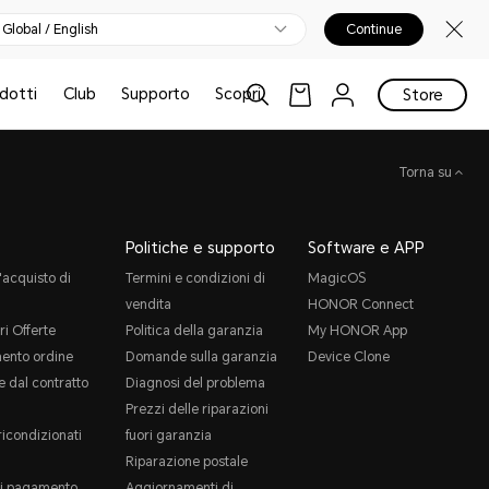
Global / English
Continue
odotti
Club
Supporto
Scopri
Store
Torna su
Politiche e supporto
Software e APP
'acquisto di
Termini e condizioni di
MagicOS
vendita
HONOR Connect
ri Offerte
Politica della garanzia
My HONOR App
ento ordine
Domande sulla garanzia
Device Clone
 dal contratto
Diagnosi del problema
Prezzi delle riparazioni
ricondizionati
fuori garanzia
Riparazione postale
i pagamento
Aggiornamenti di