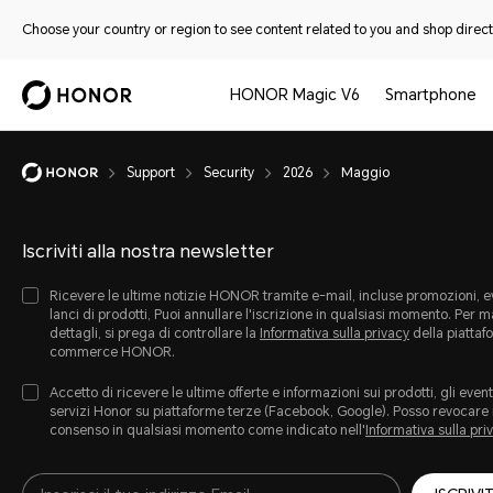
Choose your country or region to see content related to you and shop directl
HONOR Magic V6
Smartphone
Support
Security
2026
Maggio
Iscriviti alla nostra newsletter
Ricevere le ultime notizie HONOR tramite e-mail, incluse promozioni, ev
lanci di prodotti, Puoi annullare l'iscrizione in qualsiasi momento. Per 
dettagli, si prega di controllare la
Informativa sulla privacy
della piattaf
commerce HONOR.
Accetto di ricevere le ultime offerte e informazioni sui prodotti, gli eventi
servizi Honor su piattaforme terze (Facebook, Google). Posso revocare 
consenso in qualsiasi momento come indicato nell'
Informativa sulla pri