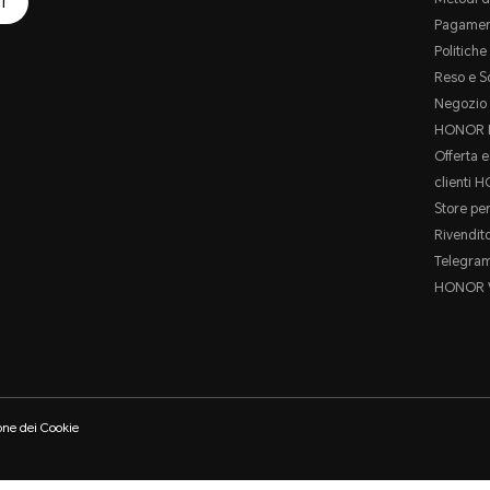
I
Pagamen
Politich
Reso e S
Negozio 
HONOR P
Offerta e
clienti 
Store per
Rivendit
Telegra
HONOR 
one dei Cookie