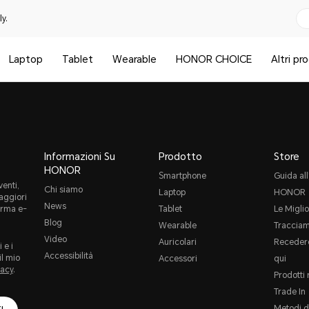
y.
Laptop
Tablet
Wearable
HONOR CHOICE
Altri pr
Informazioni Su
Prodotto
Store
HONOR
Smartphone
Guida all
enti,
Chi siamo
Laptop
HONOR
maggiori
News
orma e-
Tablet
Le Miglio
Blog
Wearable
Tracciam
Video
Auricolari
Recedere
 e i
Accessibilità
il mio
Accessori
qui
vacy
.
Prodotti 
Trade In
Metodi d