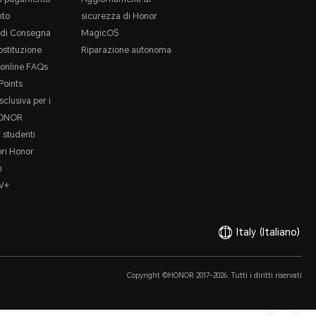
to
sicurezza di Honor
e di Consegna
MagicOS
ostituzione
Riparazione autonoma
online FAQs
oints
sclusiva per i
HONOR
 studenti
ori Honor
m
V+
Italy
(Italiano)
Copyright ©HONOR 2017-2026. Tutti i diritti riservati