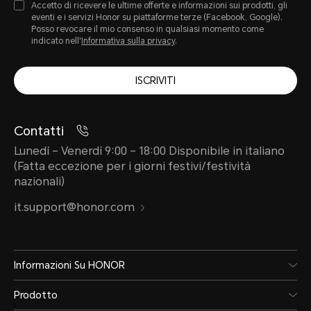
Accetto di ricevere le ultime offerte e informazioni sui prodotti, gli
eventi e i servizi Honor su piattaforme terze (Facebook, Google).
Posso revocare il mio consenso in qualsiasi momento come
indicato nell'
Informativa sulla privacy
.
ISCRIVITI
Contatti
Lunedì – Venerdì 9:00 – 18:00 Disponibile in italiano
(Fatta eccezione per i giorni festivi/festività
nazionali)
it.support@honor.com
Informazioni Su HONOR
Prodotto