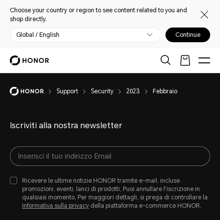
Choose your country or region to see content related to you and
shop directly.
Global / English
Continue
Support
Security
2023
Febbraio
Iscriviti alla nostra newsletter
Ricevere le ultime notizie HONOR tramite e-mail, incluse
promozioni, eventi, lanci di prodotti, Puoi annullare l'iscrizione in
qualsiasi momento. Per maggiori dettagli, si prega di controllare la
Informativa sulla privacy
della piattaforma e-commerce HONOR.