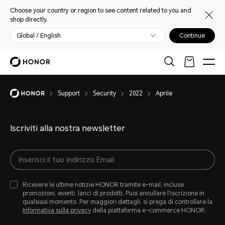
Choose your country or region to see content related to you and
shop directly.
Global / English
Continue
Support
Security
2022
Aprile
Iscriviti alla nostra newsletter
Ricevere le ultime notizie HONOR tramite e-mail, incluse
promozioni, eventi, lanci di prodotti, Puoi annullare l'iscrizione in
qualsiasi momento. Per maggiori dettagli, si prega di controllare la
Informativa sulla privacy
della piattaforma e-commerce HONOR.