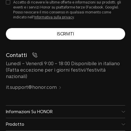
Accetto di ricevere le ultime offerte e informazioni sui prodotti, gli
eventi e i servizi Honor su piattaforme terze (Facebook, Google).
Posso revocare il mio consenso in qualsiasi momento come
indicato nell'
Informativa sulla privacy
.
ISCRIVITI
Contatti
Lunedì – Venerdì 9:00 – 18:00 Disponibile in italiano
(Fatta eccezione per i giorni festivi/festività
nazionali)
it.support@honor.com
Informazioni Su HONOR
Prodotto