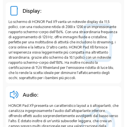
Display:
Lo schermo di HONOR Pad X9 vanta un notevole display da 11,5
pollici, con una risoluzione nitida di 2000 x 1200 e un impressionante
rapporto schermo-corpo dell'86%. Con una straordinaria frequenza
di aggiornamento di 120 Hz, offre immagini fluide e cristalline,
perfette per una moltitudine di attività che includono lo streaming, i
corsi online e la lettura. D'altro canto, HONOR Pad X8 fornisce
un'esperienza visiva leggermente più compatta ma altrettanto
straordinaria, grazie allo schermo da 10,1 pollici con un notevole
rapporto schermo-corpo dell'80%. Ha inoltre ricevuto la
certificazione di TÜV Rheinland per l'emissione ridotta di luce blu,
che lo rende la scelta ideale per diminuire l'affaticamento degli
occhi, soprattutto per i bambini più piccoli.
Audio:
HONOR Pad X9 presenta un caratteristico layout a 6 altoparlanti, che
canalizza ingegnosamente l'audio dall'altoparlante inferiore,
offrendo effetti audio sorprendentemente avvolgenti dal basso verso
l'alto. È dotato inoltre di un'unità subwoofer leggera, che crea un
campo sonoro multi-direzionale per una valorizzazione della