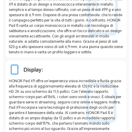
X9 è dotato di un design a monoscocca interamente in metallo,
semplice e al tempo stesso raffinato, con un peso di soli 499 g e uno
spessore di 6,9 mm. Dispone di una presa confortevole, che lo rende
il compagno perfetto per la vita di tutti i giorni. A confronto, HONOR
Pad 8 vanta un corpo monoscocca in metallo con tecnologia di
sabbiatura e anodizzazione, che offre un tocco delicato e un design
visivamente accattivante. Con gli angoli arrotondati in modo
naturale, si adatta comodamente alla mano. Grazie al peso di soli
520 g e allo spessore visivo di soli 6,9 mm, è una piuma quando viene
tenuto in mano e vanta un profilo leggero e sottile.
Display:
HONOR Pad X9 offre un'esperienza visiva incredibile e fluida grazie
alla frequenza di aggiornamento elevata di 120 Hz e la risoluzione
HD 2K su uno schermo da 11,5 pollici. Con l'elevato rapporto
schermo-corpo pari all'86%, i colori sono vividi e vivaci. È ideale per
guardare serie in streaming, seguire corsi online e leggere. Inoltre,
Pad X9 incorpora varie tecnologie di protezione degli occhi per
garantire il benessere della vista. Al contrario, HONOR Pad 8 è
dotato di un ampio display da 12 pollici e un incredibile rapporto
schermo-corpo dell'87%, che portano l'animato mondo sullo
schermo più vicino al tuo sguardo. Grazie all'impressionante