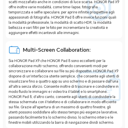
scatti mozzafiato anche in condizioni di luce scarsa. HONOR Pad X9
offre inoltre varie modalità, come time-lapse, fotografia
temporizzata e selfie speculare, per aprire infinite prospettive agli
appassionati di fotografia. HONOR Pad 8 offre invece funzioni quali
la modalità professionale, la modalità di scatto HDR, la modalità
bellezza e vari filtri per le foto per incrementare la creatività e
aggiungere effetti incantevoli alle immagini.
Multi-Screen Collaboration:
Sia HONOR Pad X9 che HONOR Pad 8 sono eccellenti per la
collaborazione multi-schermo, offrendo convenienti modi per
sincronizzare e collaborare sui file su più dispositivi. HONOR Pad X9
dispone di un'interfaccia utente semplice, che consente agli utenti di
visualizzare fino a quattro app su uno schermo e di passare dall'una
all'altra senza sforzo. Consente inoltre di trascinare e condividere in
modo fluido le immagini e i video tra il tablet e lo smartphone.
HONOR Pad 8, d'altro canto, consente agli utenti di condividere la
stessa schermata con il telefono e di collaborare in modo efficiente
sui file. Grazie all'apertura di un massimo di quattro finestre, gli
utenti possono soddisfare allo stesso tempo più esigenze lavorative,
passando facilmente tra lo schermo diviso, lo schermo intero e le
finestre mobili utilizzando la barra di navigazione dividi schermo.