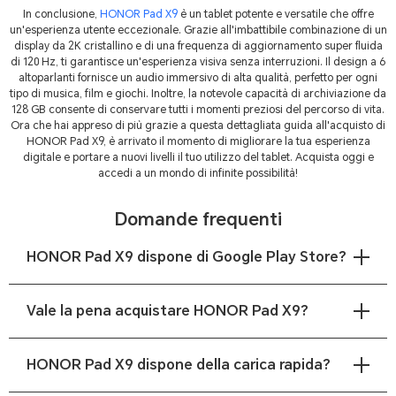
In conclusione,
HONOR Pad X9
è un tablet potente e versatile che offre
un'esperienza utente eccezionale. Grazie all'imbattibile combinazione di un
display da 2K cristallino e di una frequenza di aggiornamento super fluida
di 120 Hz, ti garantisce un'esperienza visiva senza interruzioni. Il design a 6
altoparlanti fornisce un audio immersivo di alta qualità, perfetto per ogni
tipo di musica, film e giochi. Inoltre, la notevole capacità di archiviazione da
128 GB consente di conservare tutti i momenti preziosi del percorso di vita.
Ora che hai appreso di più grazie a questa dettagliata guida all'acquisto di
HONOR Pad X9, è arrivato il momento di migliorare la tua esperienza
digitale e portare a nuovi livelli il tuo utilizzo del tablet. Acquista oggi e
accedi a un mondo di infinite possibilità!
Domande frequenti
HONOR Pad X9 dispone di Google Play Store?
Sì, HONOR Pad X9 ha accesso a Google Play Store. Ciò significa che
gli utenti possono scaricare e installare le app da Play Store su
Vale la pena acquistare HONOR Pad X9?
Honor Pad X9.
Senza dubbio! L'acquisto di HONOR Pad X9 nel 2023 è indicato a
coloro che cercano un tablet conveniente, che offra prestazioni e
HONOR Pad X9 dispone della carica rapida?
funzioni. Al prezzo di vendita, è dotato di un ottimo display,
un'interfaccia reattiva, buone prestazioni e una lunga durata della