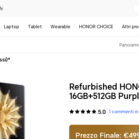
y.
Laptop
Tablet
Wearable
HONOR CHOICE
Altri pr
Panorami
ssi)*
Refurbished HON
16GB+512GB Purp
5.0
1 commenti in
Prezzo Finale: €49