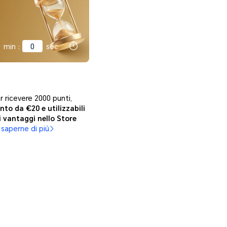
min
:
59
sec
 ricevere 2000 punti,
nto da €20 e utilizzabili
i vantaggi nello Store
 saperne di più