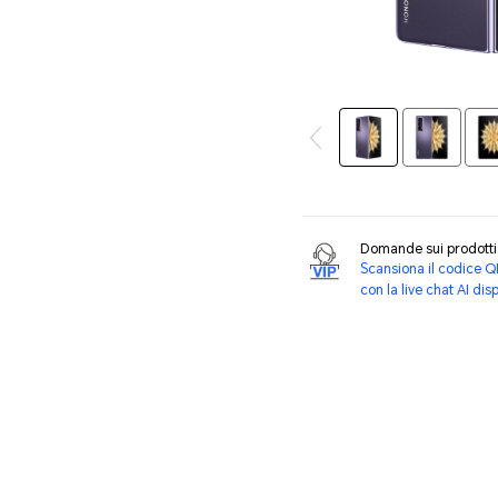
Domande sui prodot
Scansiona il codice Q
con la live chat AI dis