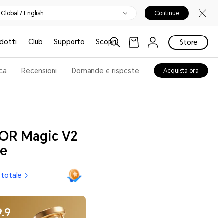
Global / English
Continue
odotti
Club
Supporto
Scopri
Store
ca
Recensioni
Domande e risposte
Acquista ora
OR Magic V2
le
 totale
9.9