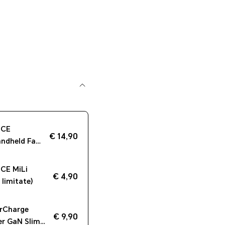
ICE
€ 14,90
ndheld Fan
CE MiLi
€ 4,90
 limitate)
rCharge
€ 9,90
er GaN Slim