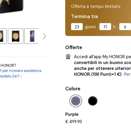
Offerta a tempo limitato
Termina tra
23
giorni
:
11
h
:
5
Offerte
Accedi all'app My HONOR per
convertibili in un buono sco
ti HONOR?
anche per ottenere ulterior
R per ricevere assistenza
HONOR.
(100 Punti=1 €)
Per
ponibile 24/7
Colore
Purple
€ 499,90