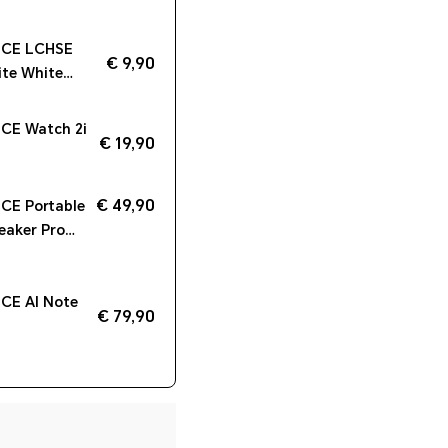
CE LCHSE
€ 9,90
ite White
ate)
CE Watch 2i
€ 19,90
€ 49,90
E Portable
eaker Pro
CE AI Note
€ 79,90