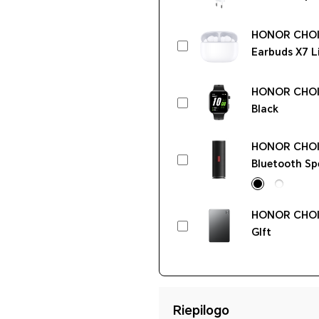
(Max 100W)
HONOR CHOI
Earbuds X7 L
(Scorte limit
HONOR CHOI
Black
HONOR CHOIC
Bluetooth Sp
Black
HONOR CHOI
GIft
Riepilogo