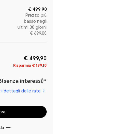
€ 499,90
Prezzo più
basso negli
ultimi 30 giorni
€ 699,00
€ 499,90
Risparmia
€ 199,10
3(senza interessi)*
 i dettagli delle rate
ora
ida