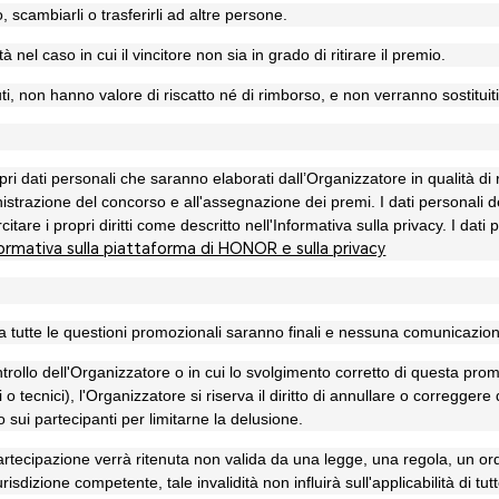
 scambiarli o trasferirli ad altre persone.
nel caso in cui il vincitore non sia in grado di ritirare il premio.
i, non hanno valore di riscatto né di rimborso, e non verranno sostituiti
ropri dati personali che saranno elaborati dall’Organizzatore in qualità di 
ministrazione del concorso e all'assegnazione dei premi. I dati personali 
are i propri diritti come descritto nell'Informativa sulla privacy. I dati
ormativa sulla piattaforma di HONOR e sulla privacy
a tutte le questioni promozionali saranno finali e nessuna comunicazion
controllo dell'Organizzatore o in cui lo svolgimento corretto di questa p
o tecnici), l'Organizzatore si riserva il diritto di annullare o corregger
 sui partecipanti per limitarne la delusione.
artecipazione verrà ritenuta non valida da una legge, una regola, un o
risdizione competente, tale invalidità non influirà sull'applicabilità di tut