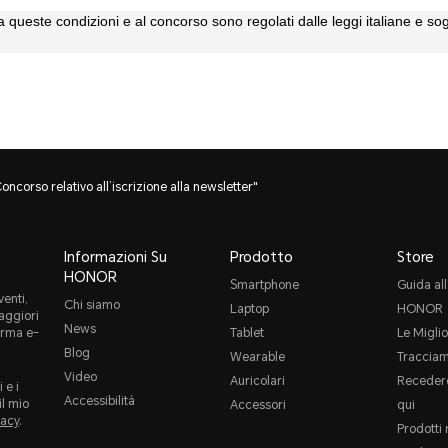
e a queste condizioni e al concorso sono regolati dalle leggi italiane e sogg
ncorso relativo all’iscrizione alla newsletter"
Informazioni Su
Prodotto
Store
HONOR
Smartphone
Guida all
enti,
Chi siamo
Laptop
HONOR
maggiori
News
orma e-
Tablet
Le Miglio
Blog
Wearable
Tracciam
Video
Auricolari
Recedere
 e i
Accessibilità
il mio
Accessori
qui
vacy
.
Prodotti 