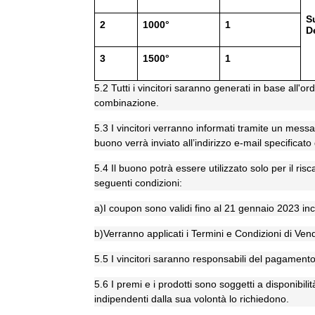
S
2
1000°
1
D
3
1500°
1
5.2 Tutti i vincitori saranno generati in base all'or
combinazione.
5.3 I vincitori verranno informati tramite un mess
buono verrà inviato all’indirizzo e-mail specificato 
5.4 Il buono potrà essere utilizzato solo per il ri
seguenti condizioni:
a)I coupon sono validi fino al 21 gennaio 2023 inc
b)Verranno applicati i Termini e Condizioni di V
5.5 I vincitori saranno responsabili del pagament
5.6 I premi e i prodotti sono soggetti a disponibili
indipendenti dalla sua volontà lo richiedono.