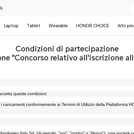
y.
Laptop
Tablet
Wearable
HONOR CHOICE
Altri pr
Condizioni di partecipazione
ne "Concorso relativo all'iscrizione al
accetta queste condizioni.
/o i caricamenti conformemente ai
Termini di Utilizzo della Piattaforma
logies Italy Srl, (di seguito, "noi", "nostro" o "Honor"), una società cos