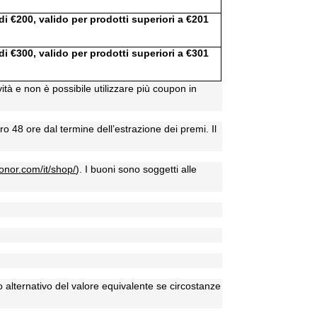
i €200, valido per prodotti superiori a €201
i €300, valido per prodotti superiori a €301
ività e non è possibile utilizzare più coupon in
tro 48 ore dal termine dell’estrazione dei premi.
Il
onor.com/it/shop/
). I buoni sono soggetti alle
mio alternativo del valore equivalente se circostanze