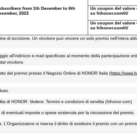
ubscribers from 1th December to 6th
Un coupon del valore d
ecember, 2022
su hihonor.com/it/
Un coupon del valore d
su hihonor.com/it/
dine di iscrizione. Un vincitore può vincere un solo premio nell'intera att
aggio all'indirizzo e-mail specificato al momento della partecipazione en
dal vincitore.
scatto del premio presso il Negozio Online di HONOR Italia (
https://www.h
luso.
endita di HONOR. Vedere:
Termini e condizioni di vendita (hihonor.com)
o di eventuali imposte o spese sostenute per la riscossione del premio.
tà. L'Organizzatore si riserva il diritto di sostituire il premio con un pre