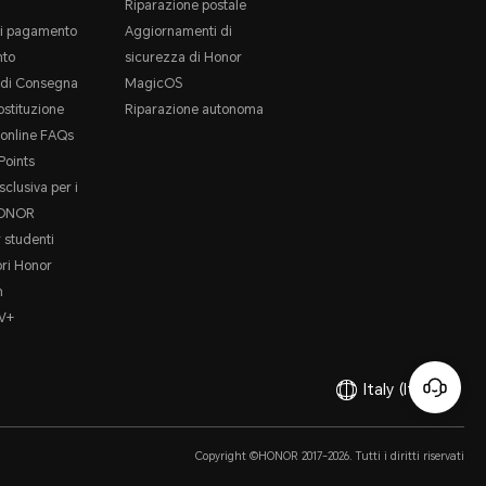
Riparazione postale
i pagamento
Aggiornamenti di
to
sicurezza di Honor
e di Consegna
MagicOS
ostituzione
Riparazione autonoma
online FAQs
oints
sclusiva per i
HONOR
 studenti
ori Honor
m
V+
Italy
(Italiano)
Copyright ©HONOR 2017-2026. Tutti i diritti riservati