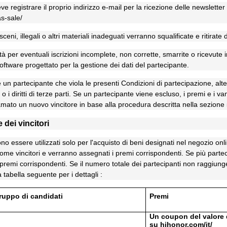
e registrare il proprio indirizzo e-mail per la ricezione delle newsletter
s-sale/
sceni, illegali o altri materiali inadeguati verranno squalificate e ritirate
à per eventuali iscrizioni incomplete, non corrette, smarrite o ricevute 
oftware progettato per la gestione dei dati del partecipante.
re un partecipante che viola le presenti Condizioni di partecipazione, alt
e o i diritti di terze parti. Se un partecipante viene escluso, i premi e 
amato un nuovo vincitore in base alla procedura descritta nella sezione 
dei vincitori
 essere utilizzati solo per l'acquisto di beni designati nel negozio onlin
e vincitori e verranno assegnati i premi corrispondenti. Se più partecip
o i premi corrispondenti. Se il numero totale dei partecipanti non raggiun
a tabella seguente per i dettagli :
ruppo di candidati
Premi
Un coupon del valore d
su hihonor.com/it/