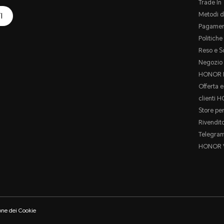
Trade In
Metodi d
I
Pagamen
Politich
Reso e S
Negozio 
HONOR P
Offerta e
clienti 
Store per
Rivendit
Telegra
HONOR 
one dei Cookie