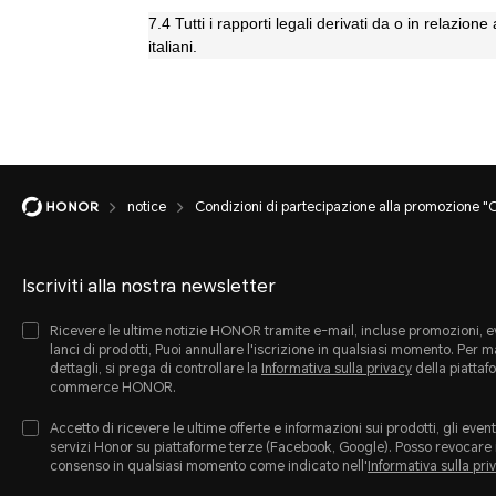
7.4 Tutti i rapporti legali derivati da o in relazion
italiani.
notice
Condizioni di partecipazione alla promozione "Co
Iscriviti alla nostra newsletter
Ricevere le ultime notizie HONOR tramite e-mail, incluse promozioni, ev
lanci di prodotti, Puoi annullare l'iscrizione in qualsiasi momento. Per 
dettagli, si prega di controllare la
Informativa sulla privacy
della piattaf
commerce HONOR.
Accetto di ricevere le ultime offerte e informazioni sui prodotti, gli eventi
servizi Honor su piattaforme terze (Facebook, Google). Posso revocare 
consenso in qualsiasi momento come indicato nell'
Informativa sulla pri