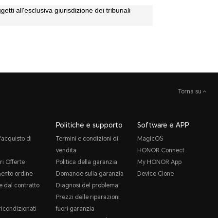
etti all'esclusiva giurisdizione dei tribunali
Torna su
Politiche e supporto
Software e APP
'acquisto di
Termini e condizioni di
MagicOS
vendita
HONOR Connect
ri Offerte
Politica della garanzia
My HONOR App
ento ordine
Domande sulla garanzia
Device Clone
 dal contratto
Diagnosi del problema
Prezzi delle riparazioni
ricondizionati
fuori garanzia