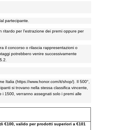
 dal partecipante.
in ritardo per l'estrazione dei premi oppure per
era il concorso o rilascia rappresentazioni o
i vantaggi potrebbero venire successivamente
5.2.
e Italia (https://www.honor.com/it/shop/). Il 500°,
anti si trovano nella stessa classifica vincente,
ge i 1500, verranno assegnati solo i premi alle
i €100, valido per prodotti superiori a €101