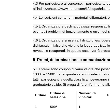
4.3 Per partecipare al concorso, il partecipante dev
all’indirizzo
https://www.honor.com/it/shop/christma
4.4 Le iscrizioni contenenti materiali diffamatori, o
4.5 L'Organizzatore declina qualsiasi responsabilit
eventuali problemi di funzionamento o errori del s
4.6 L'Organizzatore si riserva il diritto di esclude
dichiarazioni false che violano la legge applicabil
revocati e recuperati. In questo caso, verrà procl
5. Premi, determinazione e comunicazione 
5.1 I premi sono coupon di vario valore che possono
1000° e 1500° partecipante saranno selezionati com
tutti i partecipanti a quella classifica riceverann
graduatorie valide. Si prega di fare riferimento all
Ordine di
Numero di
Ordine
G
selezione
vincitori
1
500°
1