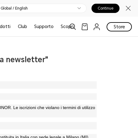
Global / English
Continue
odotti
Club
Supporto
Scopri
Store
la newsletter"
 HONOR
. Le iscrizioni che violano i termini di utilizzo
tituita in Italia con sede legale a Milano (MI),