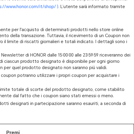
ps://www.honor.com/it/shop/ ).
L’utente sarà informato tramite
amente per l'acquisto di determinati prodotti nello store online
ento della transazione. Tuttavia, il ricevimento di un Coupon non
l limite di riscatti giornalieri e totali indicato. I dettagli sono i
la Newsletter di HONOR dalle 15:00:00 alle 23:59:59 riceveranno dei
 di ciascun prodotto designato è disponibile per ogni giorno
pon per quel prodotto designato non saranno più validi.
ei coupon potranno utilizzare i propri coupon per acquistare i
l limite totale di scorte del prodotto designato, come stabilito
ntemente dal fatto che i coupon siano stati emessi o meno.
odotti designati in partecipazione saranno esauriti, a seconda di
Premi