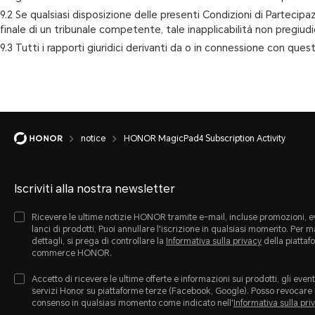
9.2 Se qualsiasi disposizione delle presenti Condizioni di Partecip
finale di un tribunale competente, tale inapplicabilità non pregiudich
9.3 Tutti i rapporti giuridici derivanti da o in connessione con quest
notice
HONOR MagicPad4 Subscription Activity
Iscriviti alla nostra newsletter
Ricevere le ultime notizie HONOR tramite e-mail, incluse promozioni, ev
lanci di prodotti, Puoi annullare l'iscrizione in qualsiasi momento. Per 
dettagli, si prega di controllare la
Informativa sulla privacy
della piattaf
commerce HONOR.
Accetto di ricevere le ultime offerte e informazioni sui prodotti, gli eventi
servizi Honor su piattaforme terze (Facebook, Google). Posso revocare 
consenso in qualsiasi momento come indicato nell'
Informativa sulla pri