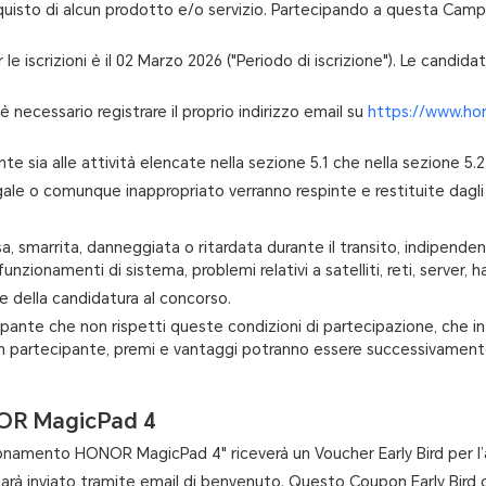
cquisto di alcun prodotto e/o servizio. Partecipando a questa Cam
 le iscrizioni è il 02 Marzo 2026 ("Periodo di iscrizione"). Le candid
è necessario registrare il proprio indirizzo email su
https://www.ho
e sia alle attività elencate nella sezione 5.1 che nella sezione 5.2
gale o comunque inappropriato verranno respinte e restituite dagli
a, smarrita, danneggiata o ritardata durante il transito, indipenden
nzionamenti di sistema, problemi relativi a satelliti, reti, server, 
ne della candidatura al concorso.
tecipante che non rispetti queste condizioni di partecipazione, che 
ne di un partecipante, premi e vantaggi potranno essere successivamen
ONOR MagicPad 4
i Abbonamento HONOR MagicPad 4" riceverà un Voucher Early Bird per
 e sarà inviato tramite email di benvenuto. Questo Coupon Early Bir