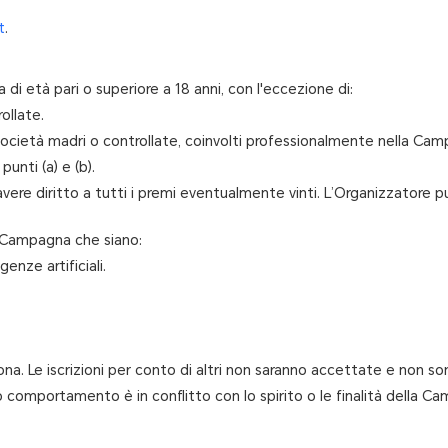
t
.
 di età pari o superiore a 18 anni, con l'eccezione di:
ollate.
e società madri o controllate, coinvolti professionalmente nella Ca
punti (a) e (b).
ere diritto a tutti i premi eventualmente vinti. L’Organizzatore può
a Campagna che siano:
nze artificiali.
na. Le iscrizioni per conto di altri non saranno accettate e non 
 suo comportamento è in conflitto con lo spirito o le finalità della C