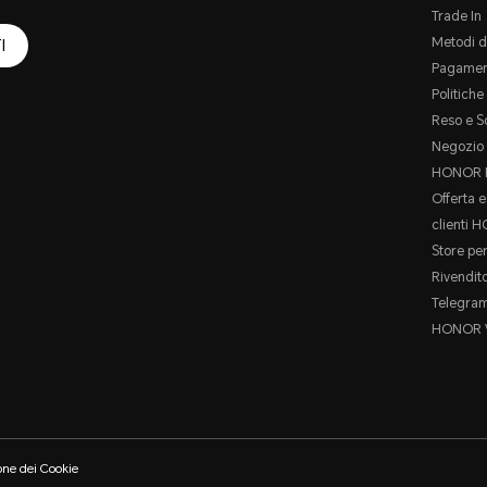
Trade In
Metodi d
I
Pagamen
Politich
Reso e S
Negozio 
HONOR P
Offerta e
clienti 
Store per
Rivendit
Telegra
HONOR 
one dei Cookie