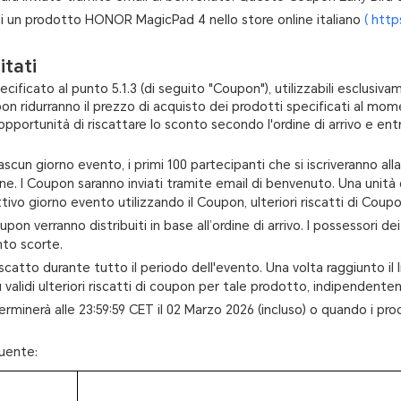
to di un prodotto HONOR MagicPad 4 nello store online italiano
( htt
itati
cificato al punto 5.1.3 (di seguito "Coupon"), utilizzabili esclusiv
on ridurranno il prezzo di acquisto dei prodotti specificati al mom
opportunità di riscattare lo sconto secondo l'ordine di arrivo e entro i
iascun giorno evento, i primi 100 partecipanti che si iscriveranno al
ne. I Coupon saranno inviati tramite email di benvenuto. Una unità
ettivo giorno evento utilizzando il Coupon, ulteriori riscatti di Cou
on verranno distribuiti in base all’ordine di arrivo. I possessori d
nto scorte.
riscatto durante tutto il periodo dell'evento. Una volta raggiunto i
più validi ulteriori riscatti di coupon per tale prodotto, indipende
terminerà alle 23:59:59 CET il 02 Marzo 2026 (incluso) o quando i pr
guente: