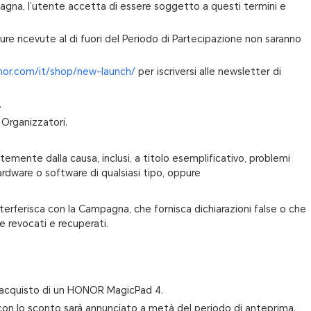
pagna, l’utente accetta di essere soggetto a questi termini e
ature ricevute al di fuori del Periodo di Partecipazione non saranno
nor.com/it/shop/new-launch/
per iscriversi alle newsletter di
.
 Organizzatori.
temente dalla causa, inclusi, a titolo esemplificativo, problemi
hardware o software di qualsiasi tipo, oppure
interferisca con la Campagna, che fornisca dichiarazioni false o che
te revocati e recuperati.
 l’acquisto di un HONOR MagicPad 4.
d con lo sconto sarà annunciato a metà del periodo di anteprima.