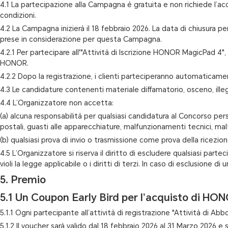
4.1 La partecipazione alla Campagna è gratuita e non richiede l’a
condizioni.
4.2 La Campagna inizierà il 18 febbraio 2026. La data di chiusura per
prese in considerazione per questa Campagna.
4.2.1 Per partecipare all'"Attività di Iscrizione HONOR MagicPad 4", 
HONOR.
4.2.2 Dopo la registrazione, i clienti parteciperanno automaticament
4.3 Le candidature contenenti materiale diffamatorio, osceno, ille
4.4 L’Organizzatore non accetta:
(a) alcuna responsabilità per qualsiasi candidatura al Concorso pers
postali, guasti alle apparecchiature, malfunzionamenti tecnici, malfu
(b) qualsiasi prova di invio o trasmissione come prova della ricezio
4.5 L’Organizzatore si riserva il diritto di escludere qualsiasi par
violi la legge applicabile o i diritti di terzi. In caso di esclusio
5. Premio
5.1 Un Coupon Early Bird per l’acquisto di H
5.1.1 Ogni partecipante all’attività di registrazione "Attività d
5.1.2 Il voucher sarà valido dal 18 febbraio 2026 al 31 Marzo 2026