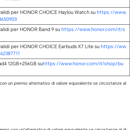
o, validi per HONOR CHOICE Haylou Watch su
https://www.
3650903
, validi per HONOR Band 9 su
https://www.honor.com/it/s
, validi per HONOR CHOICE Earbuds X7 Lite su
https://ww
62387711
Pad4 12GB+256GB su
https://www.honor.com/it/shop/bu
io con un premio alternativo di valore equivalente se circostanze al
 premio con un'alternativa di valore equivalente se circostanze al di