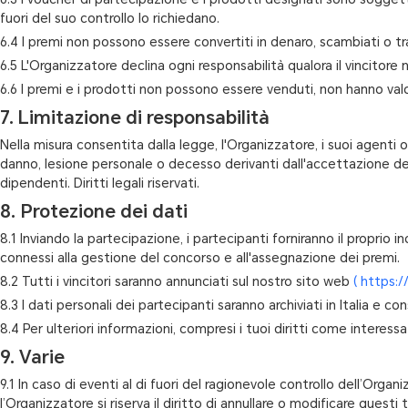
fuori del suo controllo lo richiedano.
6.4 I premi non possono essere convertiti in denaro, scambiati o tras
6.5 L'Organizzatore declina ogni responsabilità qualora il vincitore no
6.6 I premi e i prodotti non possono essere venduti, non hanno val
7. Limitazione di responsabilità
Nella misura consentita dalla legge, l'Organizzatore, i suoi agenti o
danno, lesione personale o decesso derivanti dall'accettazione del 
dipendenti. Diritti legali riservati.
8. Protezione dei dati
8.1 Inviando la partecipazione, i partecipanti forniranno il proprio 
connessi alla gestione del concorso e all'assegnazione dei premi.
8.2 Tutti i vincitori saranno annunciati sul nostro sito web
( https:
8.3 I dati personali dei partecipanti saranno archiviati in Italia e 
8.4 Per ulteriori informazioni, compresi i tuoi diritti come interessa
9. Varie
9.1 In caso di eventi al di fuori del ragionevole controllo dell’Or
l’Organizzatore si riserva il diritto di annullare o modificare ques