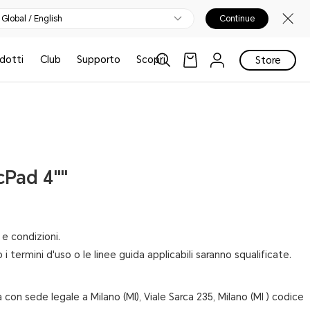
Global / English
Continue
odotti
Club
Supporto
Scopri
Store
cPad 4""
e condizioni.
no i termini d'uso o le linee guida applicabili saranno squalificate.
a con sede legale a Milano (MI), Viale Sarca 235, Milano (MI ) codice