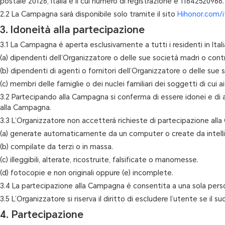
postale 20126, Italia e il cui numero di registrazione è 11642520966.
2.2 La Campagna sarà disponibile solo tramite il sito
Hihonor.com/i
3. Idoneità alla partecipazione
3.1 La Campagna è aperta esclusivamente a tutti i residenti in Italia
(a) dipendenti dell’Organizzatore o delle sue società madri o contr
(b) dipendenti di agenti o fornitori dell’Organizzatore o delle su
(c) membri delle famiglie o dei nuclei familiari dei soggetti di cui ai 
3.2 Partecipando alla Campagna si conferma di essere idonei e di av
alla Campagna.
3.3 L’Organizzatore non accetterà richieste di partecipazione all
(a) generate automaticamente da un computer o create da intellige
(b) compilate da terzi o in massa.
(c) illeggibili, alterate, ricostruite, falsificate o manomesse.
(d) fotocopie e non originali oppure (e) incomplete.
3.4 La partecipazione alla Campagna è consentita a una sola perso
3.5 L’Organizzatore si riserva il diritto di escludere l’utente se il
4. Partecipazione