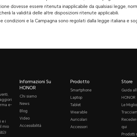
azione dovesse essere ritenuta inapplicabile da qualsiasi legge, no
erà la validità delle altre disposizioni ritenute applicabili.
e condizioni e la Campagna sono regolati dalla legge italiana e sogget
Informazioni Su
Prodotto
Store
HONOR
Smartphone
Guida all
enti,
Chi siamo
Laptop
HONOR
maggiori
News
orma e-
Tablet
Le Miglio
Blog
Wearable
Tracciam
Video
Auricolari
Recedere
 e i
Accessibilità
il mio
Accessori
qui
vacy
.
Prodotti 