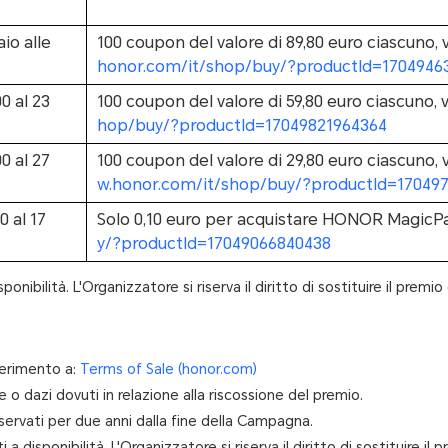
io alle
100 coupon del valore di 89,80 euro ciascun
honor.com/it/shop/buy/?productId=1704946
0 al 23
100 coupon del valore di 59,80 euro ciascuno
hop/buy/?productId=17049821964364
0 al 27
100 coupon del valore di 29,80 euro ciascuno
w.honor.com/it/shop/buy/?productId=170497
0 al 17
Solo 0,10 euro per acquistare HONOR Magic
y/?productId=17049066840438
onibilità. L'Organizzatore si riserva il diritto di sostituire il prem
iferimento a:
Terms of Sale (honor.com)
 o dazi dovuti in relazione alla riscossione del premio.
onservati per due anni dalla fine della Campagna.
 disponibilità. L'Organizzatore si riserva il diritto di sostituire il