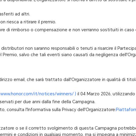
feriti ad altri.
n riesca a ritirare il premio.
ore di rimborso o compensazione e non verranno sostituiti in caso 
 distributori non saranno responsabili o tenuti a risarcire il Partec
Premio, salvo che tali eventi siano causati da negligenza dell'Organ
indirizzo email, che sarà trattato dall'Organizzatore in qualità di ti
//www.honor.com/it/notices/winners/ )
il 04 Marzo 2026, utilizzando
conservati per due anni dalla fine della Campagna.
to, consulta l'Informativa sulla Privacy dell'Organizzatore:
Piattafor
ganizzatore o se il corretto svolgimento di questa Campagna potrebbe
ti termini e condizioni in qualsiasi momento, ma si impegna a minimiz