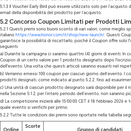
5.1.3 Il Voucher Early Bird può essere utilizzato solo per l’acquis
email della disponibilità del prodotto per l’acquisto.
5.2 Concorso Coupon Limitati per Prodotti Lim
5.2.1 Questi premi sono buoni sconto di vari valori, come meglio spe
italiano
https://www.honor.com/it/shop/new-launch/
. Questi Coup
garantisce la possibilità di riscattarlo, poiché il Coupon offre solo l'
seguenti:
a) Durante la campagna ci saranno quattro (4) giorni di eventi. In c
Coupon di un certo valore per 1 prodotto designato dopo l'iscrizio
dell'evento. Una volta che questi articoli saranno esauriti nel risp
b) Verranno emessi 100 coupon per ciascun giorno dell’evento. I coup
prodotti designati, come indicato al punto 5.2.2, fino ad esaurime
c) Una unità di ciascun prodotto designato sarà disponibile per il 
nella Sezione 5.1.2, per l’intero periodo dell’evento, non saranno 
d) La competizione inizierà alle 15:00:00 CET il 18 febbraio 2026 e 
quale evento si verifichi per primo.
5.2.2 Tutte le condizioni dei premi sono riportate nella tabella se
Scorte
Ordine
Gruppo di candidati