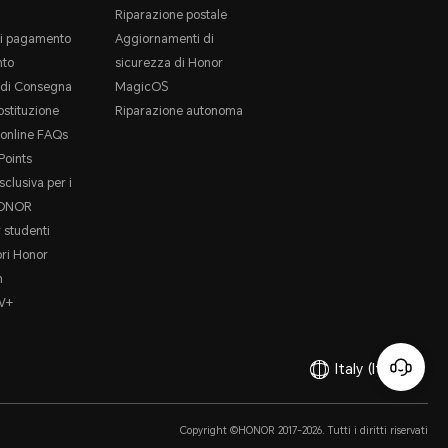
Riparazione postale
i pagamento
Aggiornamenti di
to
sicurezza di Honor
e di Consegna
MagicOS
ostituzione
Riparazione autonoma
online FAQs
oints
sclusiva per i
HONOR
 studenti
ori Honor
m
V+
Italy
(Italiano)
Copyright ©HONOR 2017-2026. Tutti i diritti riservati