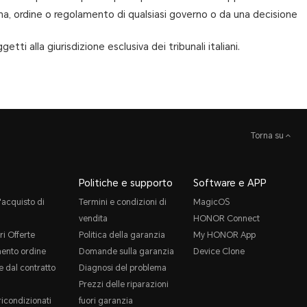
rma, ordine o regolamento di qualsiasi governo o da una decisione
ti alla giurisdizione esclusiva dei tribunali italiani.
Torna su
Politiche e supporto
Software e APP
'acquisto di
Termini e condizioni di
MagicOS
vendita
HONOR Connect
ri Offerte
Politica della garanzia
My HONOR App
ento ordine
Domande sulla garanzia
Device Clone
 dal contratto
Diagnosi del problema
Prezzi delle riparazioni
ricondizionati
fuori garanzia