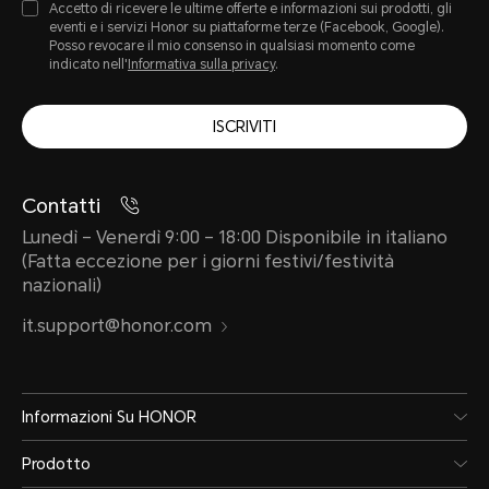
Accetto di ricevere le ultime offerte e informazioni sui prodotti, gli
eventi e i servizi Honor su piattaforme terze (Facebook, Google).
Posso revocare il mio consenso in qualsiasi momento come
indicato nell'
Informativa sulla privacy
.
ISCRIVITI
Contatti
Lunedì – Venerdì 9:00 – 18:00 Disponibile in italiano
(Fatta eccezione per i giorni festivi/festività
nazionali)
it.support@honor.com
Informazioni Su HONOR
Prodotto