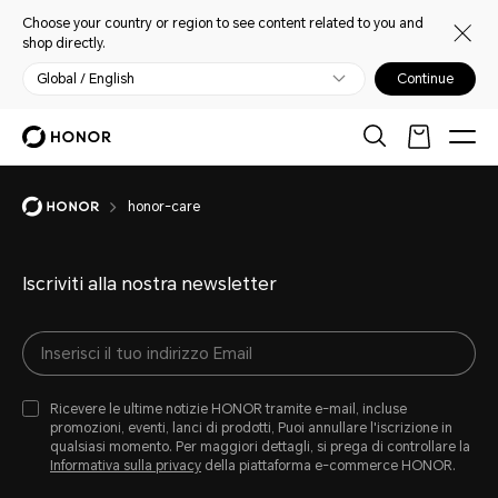
Choose your country or region to see content related to you and
shop directly.
Global / English
Continue
honor-care
Iscriviti alla nostra newsletter
Ricevere le ultime notizie HONOR tramite e-mail, incluse
promozioni, eventi, lanci di prodotti, Puoi annullare l'iscrizione in
qualsiasi momento. Per maggiori dettagli, si prega di controllare la
Informativa sulla privacy
della piattaforma e-commerce HONOR.