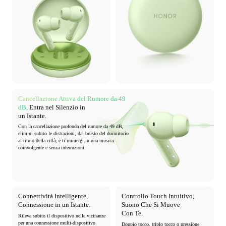
Cancellazione Attiva del Rumore da 49
dB,
Entra nel Silenzio in
un Istante.
Con la cancellazione profonda del rumore da 49 dB,
elimini subito le distrazioni, dal
brusio del dormitorio
al ritmo della città, e ti immergi in una musica
coinvolgente
e senza interruzioni.
Connettività Intelligente,
Controllo Touch Intuitivo,
Connessione
in un Istante.
Suono Che
Si Muove
Con Te.
Rileva subito il dispositivo nelle vicinanze
per una connessione multi-dispositivo
Doppio tocco, triplo tocco o pressione