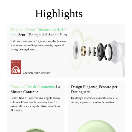
Highlights
Driver di Grandi Dimensioni da 12,4
mm,
Senti l'Energia del Suono Puro.
Il driver dinamico da 12,4 mm amplia la scena
sonora
con un audio puro e potente, capace di
risvegliare
ogni senso.
Fino a 42 Ore di
Autonomia
La
Design Elegante,
Pensato per
Musica Continua.
Distinguersi.
Goditi fino a 9 ore con una singola carica,
Un design essenziale e attento allo stile,
o fino a 42 ore con la custodia.
Con 10
deciso,
espressivo e ricco di carattere.
minuti di ricarica rapida ottieni altre 3 ore
di musica.