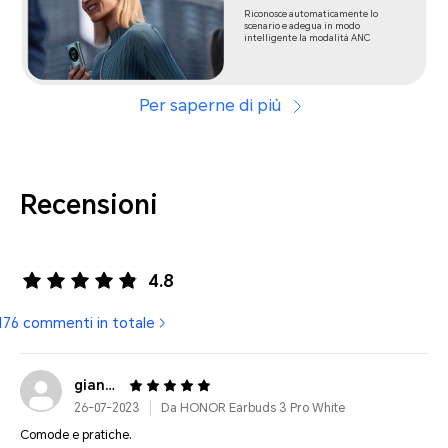
Riconosce automaticamente lo
scenario e adegua in modo
intelligente la modalità ANC
Per saperne di più
Recensioni
4.8
176 commenti in totale
gianmar*******@gmail.com
26-07-2023
Da HONOR Earbuds 3 Pro White
Comode e pratiche.