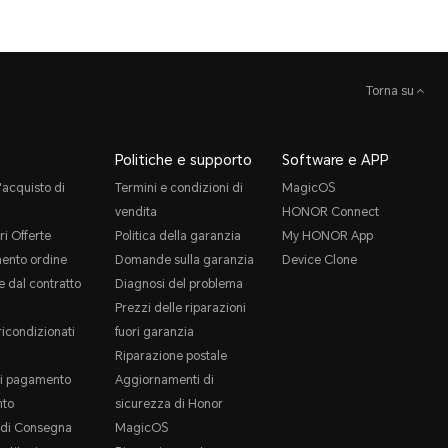
Torna su
Politiche e supporto
Software e APP
'acquisto di
Termini e condizioni di
MagicOS
vendita
HONOR Connect
ri Offerte
Politica della garanzia
My HONOR App
ento ordine
Domande sulla garanzia
Device Clone
 dal contratto
Diagnosi del problema
Prezzi delle riparazioni
ricondizionati
fuori garanzia
Riparazione postale
i pagamento
Aggiornamenti di
to
sicurezza di Honor
e di Consegna
MagicOS