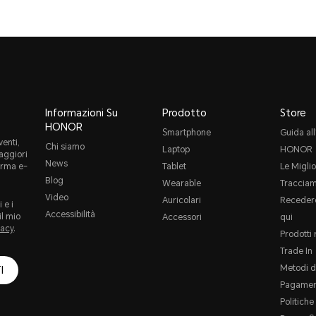
Informazioni Su
Prodotto
Store
HONOR
Smartphone
Guida all
enti,
Chi siamo
Laptop
HONOR
maggiori
News
orma e-
Tablet
Le Miglio
Blog
Wearable
Tracciam
Video
Auricolari
Recedere
 e i
Accessibilità
il mio
Accessori
qui
vacy
.
Prodotti 
Trade In
Metodi d
I
Pagamen
Politich