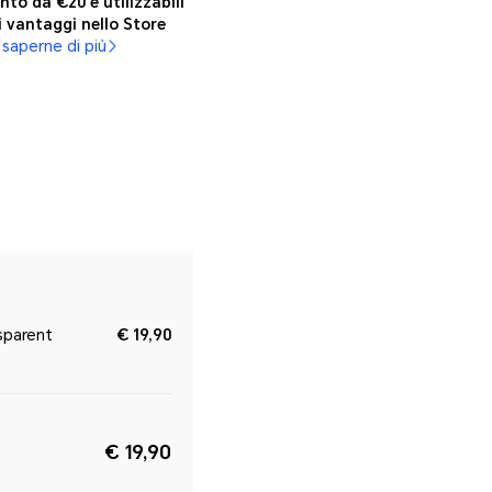
nto da €20 e utilizzabili
i vantaggi nello Store
 saperne di più
sparent
€ 19,90
€ 19,90