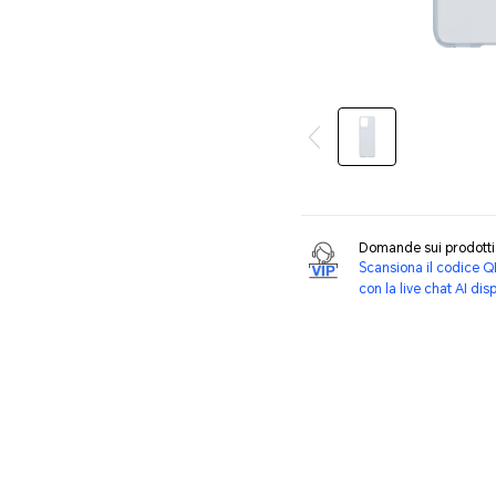
Domande sui prodot
Scansiona il codice Q
con la live chat AI dis