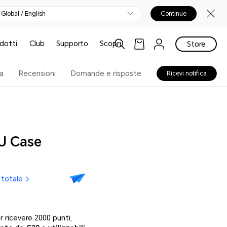
Global / English
Continue
odotti
Club
Supporto
Scopri
Store
a
Recensioni
Domande e risposte
Ricevi notifica
U Case
 totale
 ricevere 2000 punti,