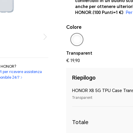
convertibili in un buono sco
anche per ottenere ulterior
HONOR.
(100 Punti=1 €)
Per
Colore
Transparent
€ 19,90
ti HONOR?
R per ricevere assistenza
Riepilogo
ponibile 24/7
HONOR X8 5G TPU Case Tran
Transparent
Totale