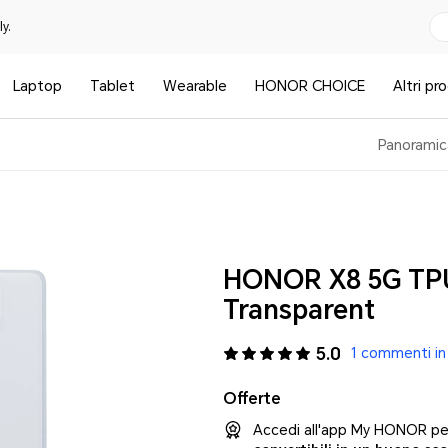
y.
Laptop
Tablet
Wearable
HONOR CHOICE
Altri pr
Panoramic
HONOR X8 5G TP
Transparent
5.0
1 commenti in
Offerte
Accedi all'app My HONOR per