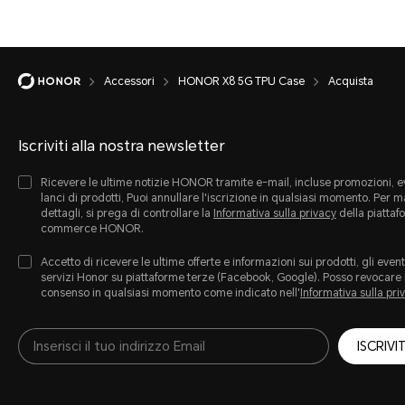
Accessori
HONOR X8 5G TPU Case
Acquista
Iscriviti alla nostra newsletter
Ricevere le ultime notizie HONOR tramite e-mail, incluse promozioni, ev
lanci di prodotti, Puoi annullare l'iscrizione in qualsiasi momento. Per 
dettagli, si prega di controllare la
Informativa sulla privacy
della piattaf
commerce HONOR.
Accetto di ricevere le ultime offerte e informazioni sui prodotti, gli eventi
servizi Honor su piattaforme terze (Facebook, Google). Posso revocare 
consenso in qualsiasi momento come indicato nell'
Informativa sulla pri
ISCRIVIT