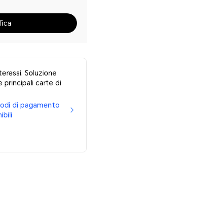
fica
teressi. Soluzione
 principali carte di
etodi di pagamento
ibili