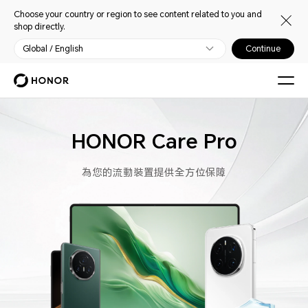
Choose your country or region to see content related to you and
shop directly.
Global / English
Continue
HONOR Care Pro
為您的流動裝置提供全方位保障