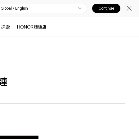
Global / English
Continue
探索
HONOR體驗店
連