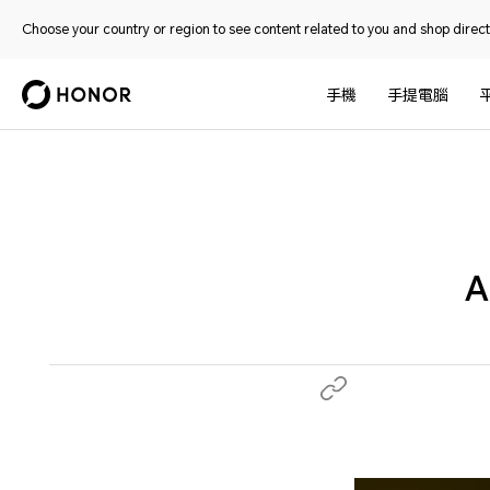
Choose your country or region to see content related to you and shop directl
手機
手提電腦