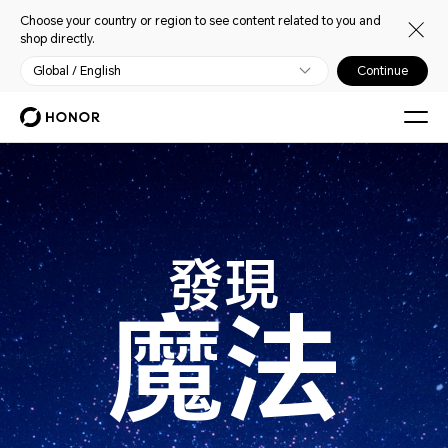
Choose your country or region to see content related to you and
shop directly.
Global / English
Continue
發現
魔法