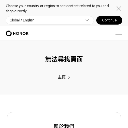
Choose your country or region to see content related to you and
shop directly.
Global / English
Continue
無法尋找頁面
主頁
關於我們