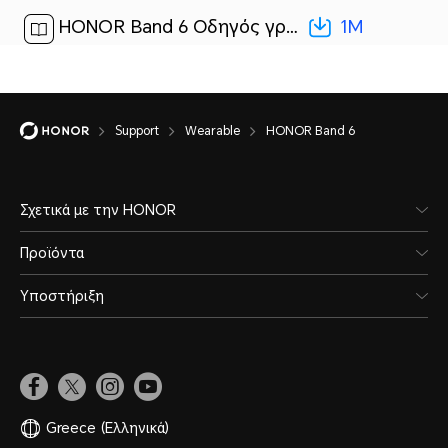
1M
HONOR Band 6 Οδηγός γρήγορης έναρξης-(ARG-B39,04,el-GR)[ 1M ]
Support
Wearable
HONOR Band 6
Σχετικά με την HONOR
Προϊόντα
Υποστήριξη
Greece
(Ελληνικά)