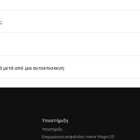
ς;
ά μετά από μια αυτοεπισκευή;
Υποστήριξη
Υποστήριξη
Ενημερώσειςασφαλείας Honor MagicOS