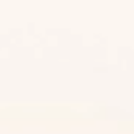
უდაბნოს ოქროსფერი