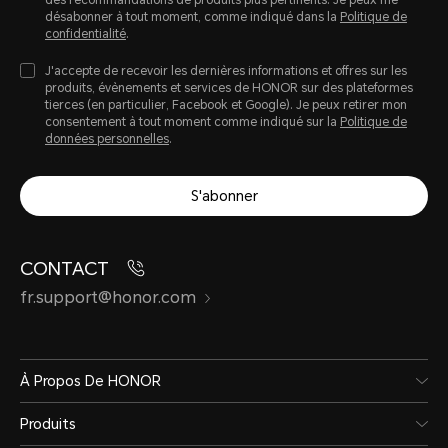
des recommandations de produits plus pertinents. Je peux me
désabonner à tout moment, comme indiqué dans la
Politique de
confidentialité
.
J'accepte de recevoir les dernières informations et offres sur les
produits, évènements et services de HONOR sur des plateformes
tierces (en particulier, Facebook et Google). Je peux retirer mon
consentement à tout moment comme indiqué sur la
Politique de
données personnelles
.
S'abonner
CONTACT
fr.support@honor.com
À Propos De HONOR
Produits