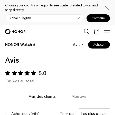
Choose your country or region to see content related to you and
shop directly.
Global / English
Continue
HONOR Watch 6
Avis
Acheter
Avis
5.0
188 Avis au total
Avis des clients
Mon avis
Acheteur vérifié
Trier par :
Les plus utiles