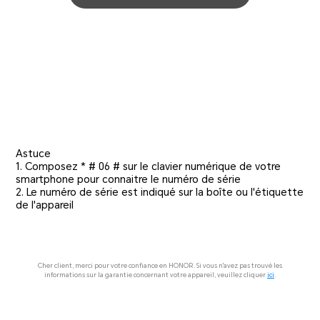
Astuce
1. Composez * # 06 # sur le clavier numérique de votre
smartphone pour connaitre le numéro de série
2. Le numéro de série est indiqué sur la boîte ou l'étiquette
de l'appareil
Cher client, merci pour votre confiance en HONOR. Si vous n'avez pas trouvé les
informations sur la garantie concernant votre appareil, veuillez cliquer
ici
.